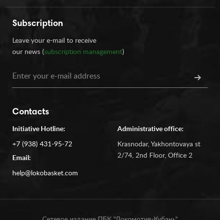
Subscription
Leave your e-mail to receive
our news (
subscription management
)
Contacts
Initiative Hotline:
Administrative office:
+7 (938) 431-95-72
Krasnodar, Yakhontovaya st
2/74, 2nd Floor, Office 2
Email:
help@lokobasket.com
Сетевое издание ПБК "Локомотив-Кубань"