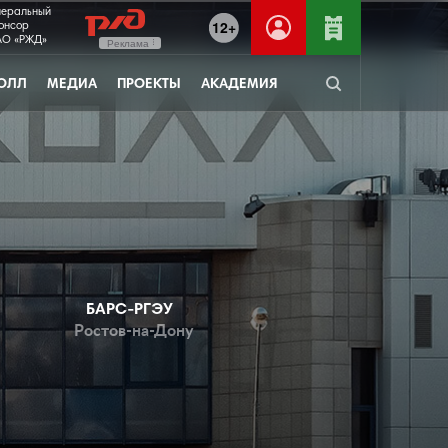
неральный
12+
онсор
О «РЖД»
Реклама
ОЛЛ
МЕДИА
ПРОЕКТЫ
АКАДЕМИЯ
БАРС-РГЭУ
Ростов-на-Дону