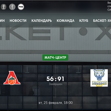
Ге
сп
ОА
ЗИН
НОВОСТИ
КАЛЕНДАРЬ
КОМАНДА
КЛУБ
БАСКЕТ-Х
МАТЧ-ЦЕНТР
56
:
91
Завершен
вт, 25 февраля, 18:00