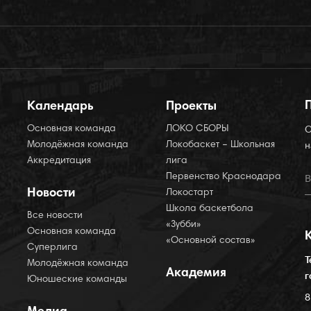
Календарь
Проекты
Основная команда
ЛОКО СБОРЫ
О
Молодёжная команда
Локобаскет – Школьная
н
Аккредитация
лига
Первенство Краснодара
Новости
Локостарт
Школа баскетбола
Все новости
«Зубби»
Основная команда
«Основной состав»
Суперлига
Т
Молодёжная команда
Академия
г
Юношеские команды
8