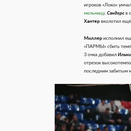
игроков «Локо» умчал
мельницу
.
Сэндерс
в 
Хантер
вколотил ещё 
Миллер
исполнил ещ
«ПАРМЫ» сбить темп 
3 очка добавил
Ильни
отрезок высокотемпо
последним забитым м