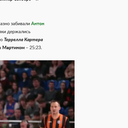
разно забивали
Антон
мяки держались
ию
Террелла Картера
за
Мартином
– 25:23.