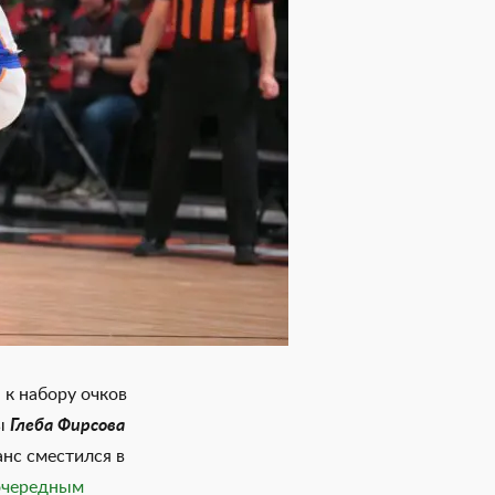
, к набору очков
ы
Глеба Фирсова
анс сместился в
очередным