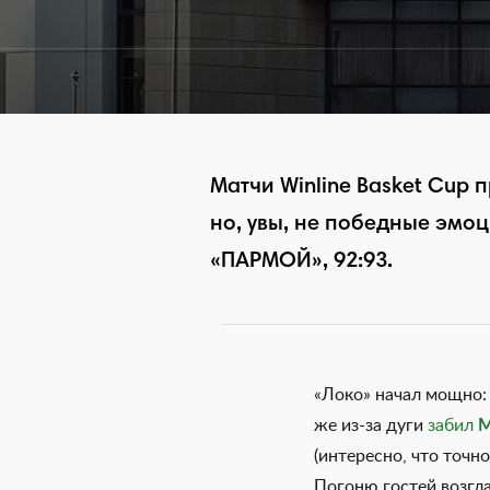
Матчи Winline Basket Cup
но, увы, не победные эмо
«ПАРМОЙ», 92:93.
«Локо» начал мощно
же из-за дуги
забил
М
(интересно, что точно
Погоню гостей возгл