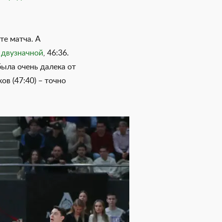
те матча. А
 двузначной
, 46:36.
была очень далека от
в (47:40) – точно