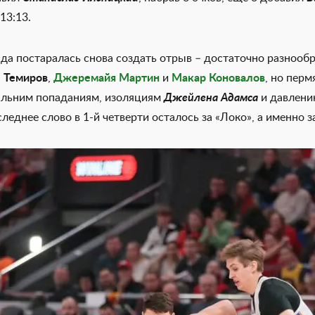
13:13.
да постаралась снова создать отрыв – достаточно разнооб
 Темиров
,
Джеремайя Мартин
и
Макар Коновалов
, но пер
альним попаданиям, изоляциям
Джейлена Адамса
и давлен
следнее слово в 1-й четверти осталось за «Локо», а именно 