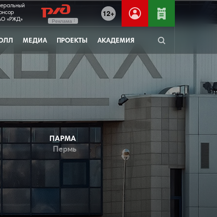
неральный
12+
онсор
О «РЖД»
Реклама
ОЛЛ
МЕДИА
ПРОЕКТЫ
АКАДЕМИЯ
ПАРМА
Пермь