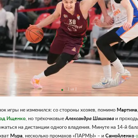
1 из 1
нок игры не изменился: со стороны хозяев, помимо
Мартина
од Ищенко
, но трёхочковые
Александра Шашкова
и проход
жаться на дистанции одного владения. Минуте на 14-й бал
ехват
Мура
, несколько промахов «ПАРМЫ» – и
Самойленко