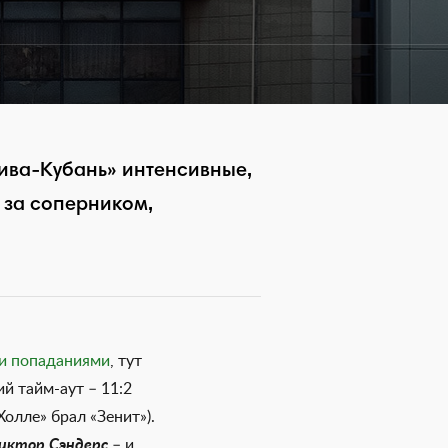
ива-Кубань» интенсивные,
 за соперником,
и попаданиями
, тут
й тайм-аут – 11:2
Холле» брал «Зенит»).
иктор Сэндерс
– и