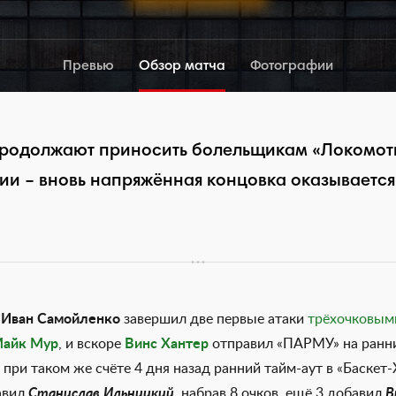
Превью
Обзор матча
Фотографии
 продолжают приносить болельщикам «Локомот
ции – вновь напряжённая концовка оказывается
:
Иван Самойленко
завершил две первые атаки
трёхочковым
айк Мур
, и вскоре
Винс Хантер
отправил «ПАРМУ» на ранни
 при таком же счёте 4 дня назад ранний тайм-аут в «Баскет-
авил
Станислав Ильницкий
, набрав 8 очков, ещё 3 добавил
В