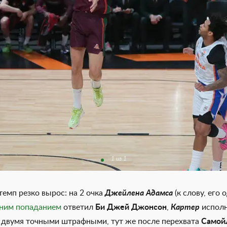
1 из 1
емп резко вырос: на 2 очка
Джейлена Адамса
(к слову, его
ним попаданием
ответил
Би Джей Джонсон
,
Картер
исполн
 двумя точными штрафными, тут же после перехвата
Самой