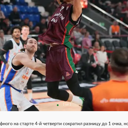
1 из 1
ного на старте 4-й четверти сократил разницу до 1 очка, н