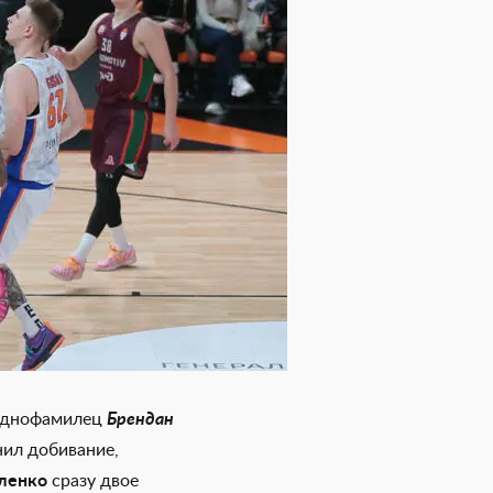
 однофамилец
Брендан
ил добивание,
ленко
сразу двое