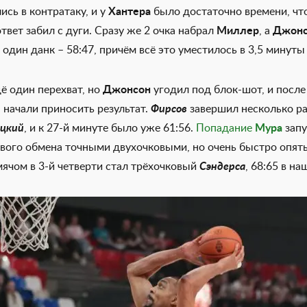
ись в контратаку, и у
Хантера
было достаточно времени, ч
ответ забил с дуги. Сразу же 2 очка набрал
Миллер
, а
Джонс
один данк – 58:47, причём всё это уместилось в 3,5 минуты
ё один перехват, но
Джонсон
угодил под блок-шот, и после
начали приносить результат.
Фирсов
завершил несколько ра
цкий
, и к 27-й минуте было уже 61:56.
Попадание
Мура
запу
вого обмена точными двухочковыми, но очень быстро опять
ячом в 3-й четверти стал трёхочковый
Сэндерса
, 68:65 в на