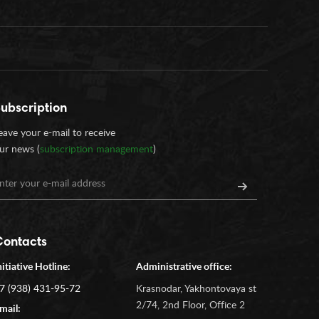
ubscription
eave your e-mail to receive
ur news (
subscription management
)
Contacts
nitiative Hotline:
Administrative office:
7 (938) 431-95-72
Krasnodar, Yakhontovaya st
2/74, 2nd Floor, Office 2
mail: