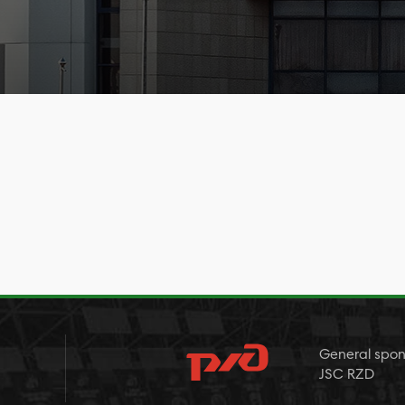
General spon
JSC RZD