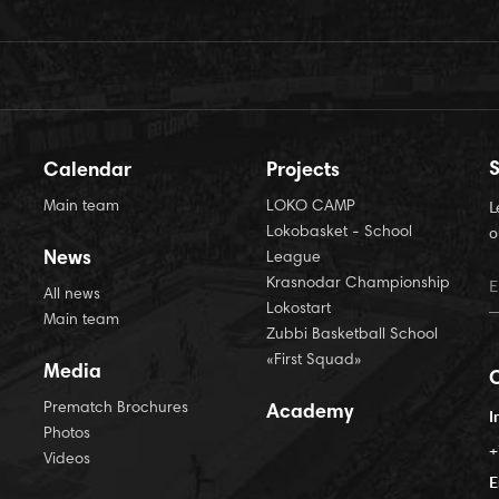
S
Calendar
Projects
Main team
LOKO CAMP
L
Lokobasket - School
o
News
League
Krasnodar Championship
All news
Lokostart
Main team
Zubbi Basketball School
«First Squad»
Media
Prematch Brochures
Academy
I
Photos
+
Videos
E