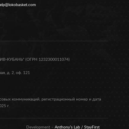
elp@lokobasket.com
В-КУБАНЬ" (ОГРН 1232300011074)
я, д. 2, оф. 121
ссовых коммуникаций, регистрационный номер и дата
25 г.
Development –
Anthony’s Lab /
StayFirst