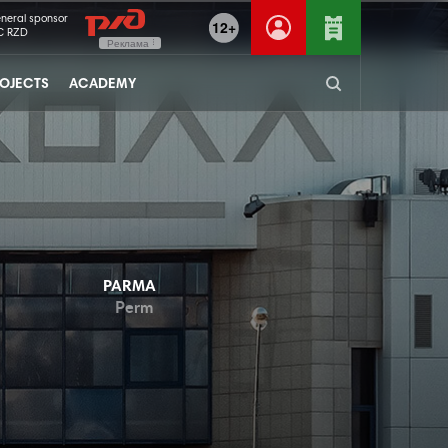
neral sponsor
12+
C RZD
Реклама
OJECTS
ACADEMY
PARMA
Perm