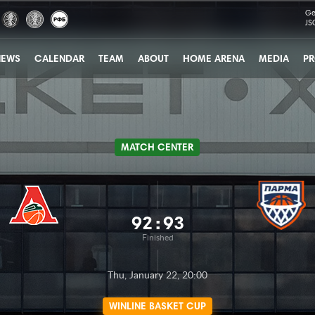
Ge
JS
NEWS
CALENDAR
TEAM
ABOUT
HOME ARENA
MEDIA
PR
MATCH CENTER
92
:
93
Finished
Thu, January 22, 20:00
WINLINE BASKET CUP