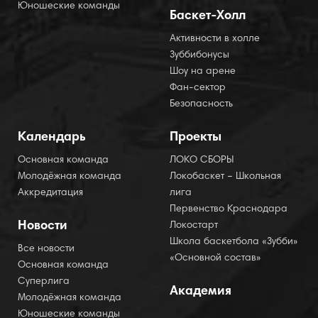
Юношеские команды
Баскет-Холл
Активности в холле
Зуббибонусы
Шоу на арене
Фан-сектор
Безопасность
Календарь
Проекты
Основная команда
ЛОКО СБОРЫ
Молодёжная команда
Локобаскет – Школьная
Аккредитация
лига
Первенство Краснодара
Новости
Локостарт
Школа баскетбола «Зубби»
Все новости
«Основной состав»
Основная команда
Суперлига
Академия
Молодёжная команда
Юношеские команды