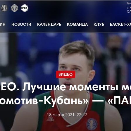
Ге
сп
ОА
ЗИН
НОВОСТИ
КАЛЕНДАРЬ
КОМАНДА
КЛУБ
БАСКЕТ-Х
ВИДЕО
ЕО. Лучшие моменты м
омотив-Кубань» — «П
18 марта 2021, 22:47