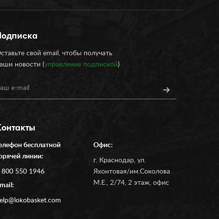
Подписка
ставьте свой email, чтобы получать
аши новости (
управление подпиской
)
Контакты
елефон бесплатной
Офис:
орячей линии:
г. Краснодар, ул.
 800 550 1946
Яхонтовая/им.Соколова
М.Е., 2/74, 2 этаж, офис
mail:
elp@lokobasket.com