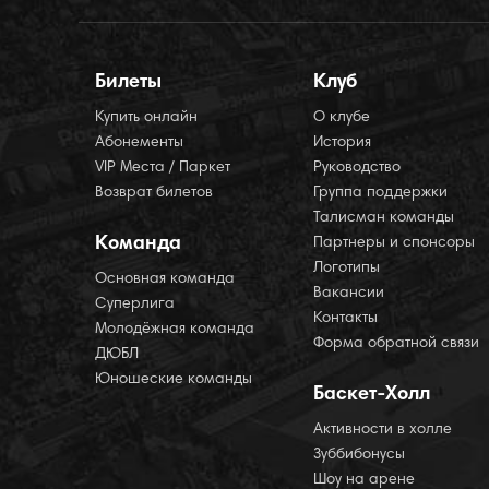
Билеты
Клуб
Купить онлайн
О клубе
Абонементы
История
VIP Места / Паркет
Руководство
Возврат билетов
Группа поддержки
Талисман команды
Команда
Партнеры и спонсоры
Логотипы
Основная команда
Вакансии
Суперлига
Контакты
Молодёжная команда
Форма обратной связи
ДЮБЛ
Юношеские команды
Баскет-Холл
Активности в холле
Зуббибонусы
Шоу на арене