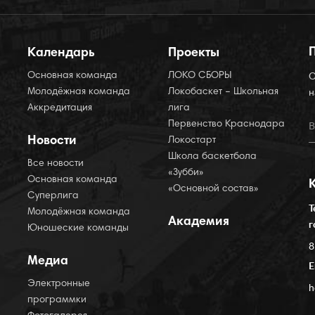
Календарь
Проекты
Основная команда
ЛОКО СБОРЫ
О
Молодёжная команда
Локобаскет – Школьная
н
Аккредитация
лига
Первенство Краснодара
Новости
Локостарт
Школа баскетбола
Все новости
«Зубби»
Основная команда
«Основной состав»
Суперлига
Т
Молодёжная команда
Академия
г
Юношеские команды
8
Медиа
E
Электронные
h
программки