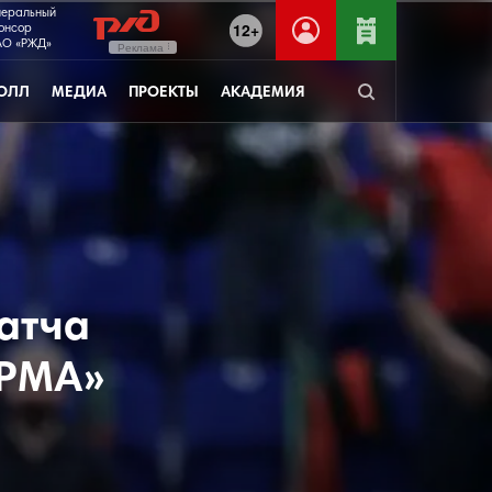
неральный
12+
онсор
О «РЖД»
Реклама
ОЛЛ
МЕДИА
ПРОЕКТЫ
АКАДЕМИЯ
атча
АРМА»