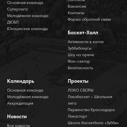
Логотипы
Основная команда
Вакансии
Суперлига
Контакты
Молодёжная команда
Форма обратной связи
ДЮБЛ
Юношеские команды
Баскет-Холл
Активности в холле
Зуббибонусы
Шоу на арене
Фан-сектор
Безопасность
Календарь
Проекты
Основная команда
ЛОКО СБОРЫ
Молодёжная команда
Локобаскет – Школьная
Аккредитация
лига
Первенство Краснодара
Новости
Локостарт
Школа баскетбола «Зубби»
Все новости