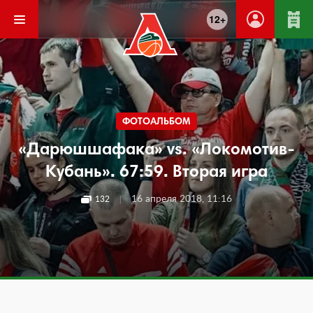
12+
ФОТОАЛЬБОМ
«Дарюшшафака» vs. «Локомотив-
Кубань». 67:59. Вторая игра
|
16 апреля 2018, 11:16
132