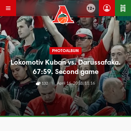
12+
PHOTOALBUM
Lokomotiv Kuban vs. Darussafaka.
67:59. Second game
|
April 16, 2018, 11:16
132