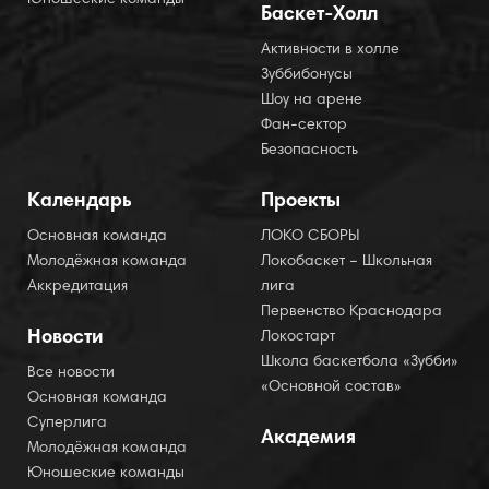
Юношеские команды
Баскет-Холл
Активности в холле
Зуббибонусы
Шоу на арене
Фан-сектор
Безопасность
Календарь
Проекты
Основная команда
ЛОКО СБОРЫ
Молодёжная команда
Локобаскет – Школьная
Аккредитация
лига
Первенство Краснодара
Новости
Локостарт
Школа баскетбола «Зубби»
Все новости
«Основной состав»
Основная команда
Суперлига
Академия
Молодёжная команда
Юношеские команды