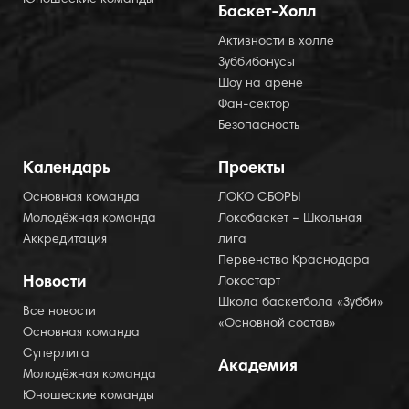
Юношеские команды
Баскет-Холл
Активности в холле
Зуббибонусы
Шоу на арене
Фан-сектор
Безопасность
Календарь
Проекты
Основная команда
ЛОКО СБОРЫ
Молодёжная команда
Локобаскет – Школьная
Аккредитация
лига
Первенство Краснодара
Новости
Локостарт
Школа баскетбола «Зубби»
Все новости
«Основной состав»
Основная команда
Суперлига
Академия
Молодёжная команда
Юношеские команды