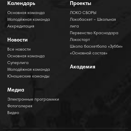
Календарь
Проекты
Основная команда
ЛОКО СБОРЫ
Молодёжная команда
Локобаскет – Школьная
Аккредитация
лига
Первенство Краснодара
Новости
Локостарт
Школа баскетбола «Зубби»
Все новости
«Основной состав»
Основная команда
Суперлига
Академия
Молодёжная команда
Юношеские команды
Медиа
Электронные программки
Фотогалерея
Видео