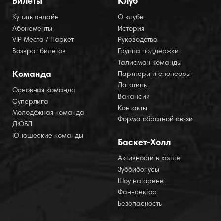
Билеты
Клуб
Купить онлайн
О клубе
Абонементы
История
VIP Места / Паркет
Руководство
Возврат билетов
Группа поддержки
Талисман команды
Команда
Партнеры и спонсоры
Логотипы
Основная команда
Вакансии
Суперлига
Контакты
Молодёжная команда
Форма обратной связи
ДЮБЛ
Юношеские команды
Баскет-Холл
Активности в холле
Зуббибонусы
Шоу на арене
Фан-сектор
Безопасность