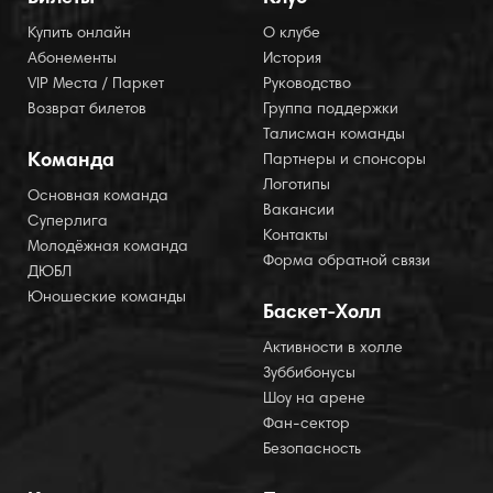
Купить онлайн
О клубе
Абонементы
История
VIP Места / Паркет
Руководство
Возврат билетов
Группа поддержки
Талисман команды
Команда
Партнеры и спонсоры
Логотипы
Основная команда
Вакансии
Суперлига
Контакты
Молодёжная команда
Форма обратной связи
ДЮБЛ
Юношеские команды
Баскет-Холл
Активности в холле
Зуббибонусы
Шоу на арене
Фан-сектор
Безопасность