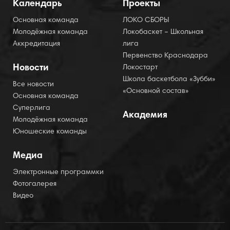
Календарь
Проекты
Основная команда
ЛОКО СБОРЫ
Молодёжная команда
Локобаскет – Школьная
Аккредитация
лига
Первенство Краснодара
Новости
Локостарт
Школа баскетбола «Зубби»
Все новости
«Основной состав»
Основная команда
Суперлига
Академия
Молодёжная команда
Юношеские команды
Медиа
Электронные программки
Фотогалерея
Видео