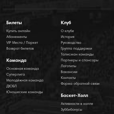
Билеты
Клуб
Купить онлайн
О клубе
Абонементы
История
VIP Места / Паркет
Руководство
Возврат билетов
Группа поддержки
Талисман команды
Команда
Партнеры и спонсоры
Логотипы
Основная команда
Вакансии
Суперлига
Контакты
Молодёжная команда
Форма обратной связи
ДЮБЛ
Юношеские команды
Баскет-Холл
Активности в холле
Зуббибонусы