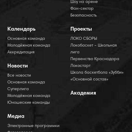
Шоу на арене
Фан-сектор
Безопасность
Календарь
Проекты
Основная команда
ЛОКО СБОРЫ
Молодёжная команда
Локобаскет – Школьная
Аккредитация
лига
Первенство Краснодара
Новости
Локостарт
Школа баскетбола «Зубби»
Все новости
«Основной состав»
Основная команда
Суперлига
Академия
Молодёжная команда
Юношеские команды
Медиа
Электронные программки