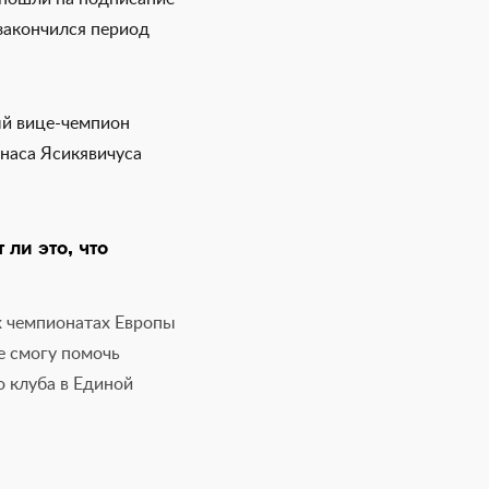
 закончился период
ый вице-чемпион
унаса Ясикявичуса
ли это, что
х чемпионатах Европы
не смогу помочь
о клуба в Единой