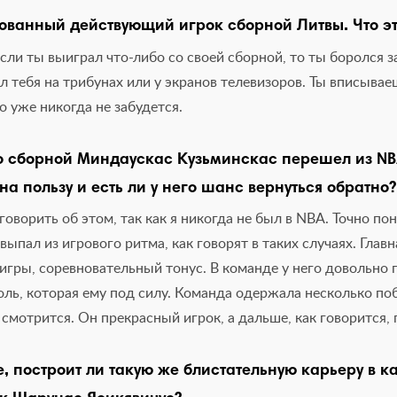
ованный действующий игрок сборной Литвы. Что это
сли ты выиграл что-либо со своей сборной, то ты боролся з
 тебя на трибунах или у экранов телевизоров. Ты вписывае
о уже никогда не забудется.
 сборной Миндаускас Кузьминскас перешел из NBA
на пользу и есть ли у него шанс вернуться обратно?
оворить об этом, так как я никогда не был в NBA. Точно по
ыпал из игрового ритма, как говорят в таких случаях. Главн
 игры, соревновательный тонус. В команде у него довольно 
оль, которая ему под силу. Команда одержала несколько по
смотрится. Он прекрасный игрок, а дальше, как говорится, 
, построит ли такую же блистательную карьеру в к