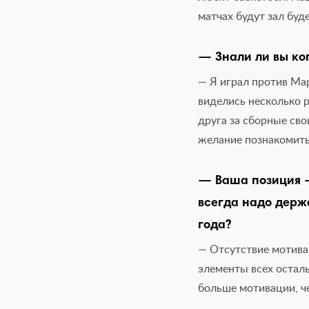
матчах будут зал буд
— Знали ли вы ког
— Я играл против Мар
виделись несколько р
друга за сборные сво
желание познакомить
— Ваша позиция 
всегда надо держа
года?
— Отсутствие мотивац
элементы всех осталь
больше мотивации, ч