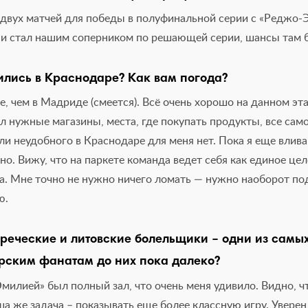
 двух матчей для победы в полуфинальной серии с «Реджо-Э
ни стал нашим соперником по решающей серии, шансы там б
ились в Краснодаре? Как вам погода?
, чем в Мадриде (смеется). Всё очень хорошо на данном эт
л нужные магазины, места, где покупать продукты, все сам
и неудобного в Краснодаре для меня нет. Пока я еще влива
о. Вижу, что на паркете команда ведет себя как единое цел
а. Мне точно не нужно ничего ломать — нужно наоборот п
ю.
греческие и литовские болельщики – одни из самых
рским фанатам до них пока далеко?
милией» был полный зал, что очень меня удивило. Видно, ч
а же задача – показывать еще более классную игру. Уверен