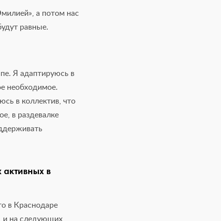
милией», а потом нас
удут равные.
апе. Я адаптируюсь в
ое необходимое.
юсь в коллектив, что
ое, в раздевалке
оддерживать
 активных в
то в Краснодаре
, и на следующих