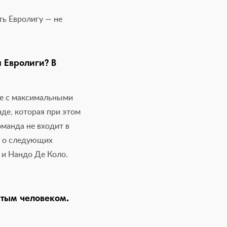
ть Евролигу — не
 Евролиги? В
не с максимальными
де, которая при этом
оманда не входит в
ь о следующих
 и Нандо Де Коло.
ытым человеком.