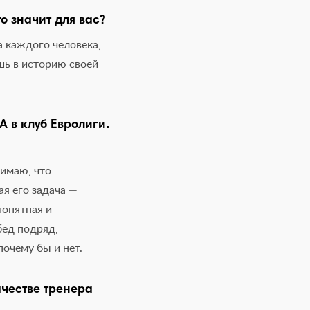
 значит для вас?
а каждого человека,
шь в историю своей
 в клуб Евролиги.
нимаю, что
ая его задача —
понятная и
бед подряд,
почему бы и нет.
ачестве тренера