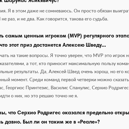
к Шарунас Ясикявичус?
ия. Я в этом даже не сомневаюсь. Он просто обязан выигра
 не раз, и не два. Как говорится, такова его судьба.
ть самым ценным игроком (MVP) регулярного этапа
что этот приз достанется Алексею Шведу...
ать на такие вопросы. Я точно уверен, что MVP это игрок 
азателями, а тот, кто приносит максимальную пользу коман
ьные результаты. Да, Алексей Швед очень хорош, но его к
анный момент. Среди команд первой четверки можно сказат
ас, Георгиос Принтезис, Василис Спанулис, Серхио Родригес
дти о них, но это решаю точно не я.
ы, что Серхио Родригес оказался предельно откр
нь давно. Был ли он таким же в «Реале»?