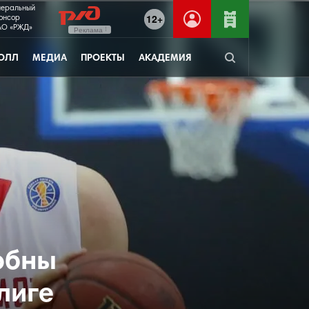
неральный
12+
онсор
О «РЖД»
Реклама
ОЛЛ
МЕДИА
ПРОЕКТЫ
АКАДЕМИЯ
обны
лиге