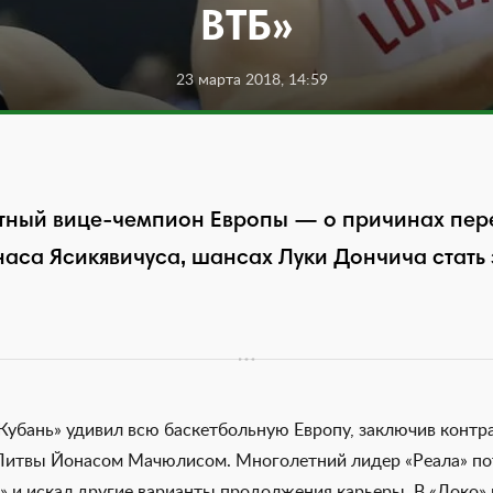
ВТБ»
23 марта 2018, 14:59
тный вице-чемпион Европы — о причинах пере
аса Ясикявичуса, шансах Луки Дончича стать 
Кубань» удивил всю баскетбольную Европу, заключив контр
итвы Йонасом Мачюлисом. Многолетний лидер «Реала» пот
е» и искал другие варианты продолжения карьеры. В «Локо»