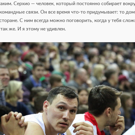
таким. Серхио — человек, который постоянно собирает вокруг
омандные связи. Он все время что-то придумывает: то домо
сторане. С ним всегда можно поговорить, когда у тебя сло
так же. И я этому не удивлен.