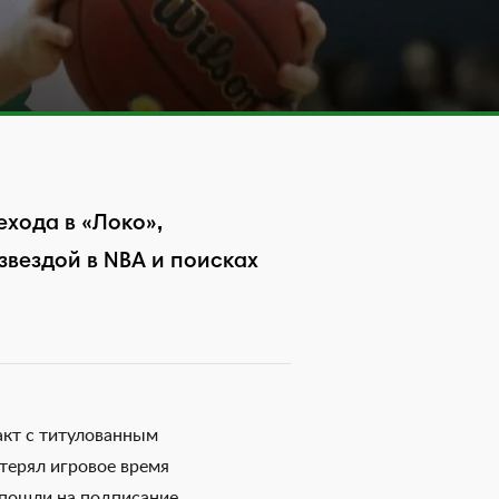
хода в «Локо»,
звездой в NBA и поисках
акт с титулованным
ерял игровое время
 пошли на подписание