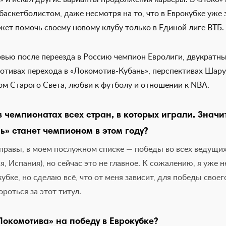
аскетболистом, даже несмотря на то, что в Еврокубке уже
жет помочь своему новому клубу только в Единой лиге ВТБ.
рвью после переезда в Россию чемпион Евролиги, двукратн
мотивах перехода в «Локомотив-Кубань», перспективах Шар
ом Старого Света, любви к футболу и отношении к NBA.
чемпионатах всех стран, в которых играли. Значит 
» станет чемпионом в этом году?
ы правы, в моем послужном списке — победы во всех ведущи
я, Испания), но сейчас это не главное. К сожалению, я уже 
убке, но сделаю всё, что от меня зависит, для победы своег
роться за этот титул.
окомотива» на победу в Еврокубке?