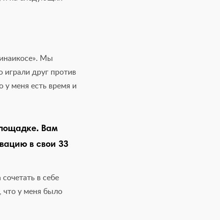
тинаикосе». Мы
о играли друг против
 у меня есть время и
лощадке. Вам
вацию в свои 33
 сочетать в себе
, что у меня было