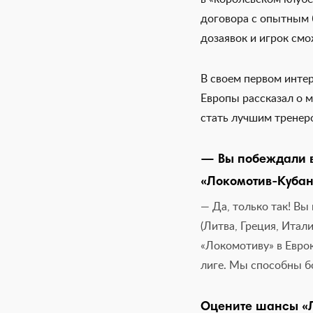
договора с опытным б
дозаявок и игрок смо
В своем первом инте
Европы рассказал о 
стать лучшим тренер
— Вы побеждали в 
«Локомотив-Кубань
— Да, только так! В
(Литва, Греция, Итали
«Локомотиву» в Еврок
лиге. Мы способны бо
Оцените шансы «Л