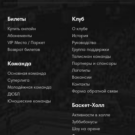
Билеты
Клуб
Купить онлайн
О клубе
Абонементы
История
VIP Места / Паркет
Руководство
Возврат билетов
Группа поддержки
Талисман команды
Команда
Партнеры и спонсоры
Логотипы
Основная команда
Вакансии
Суперлига
Контакты
Молодёжная команда
Форма обратной связи
ДЮБЛ
Юношеские команды
Баскет-Холл
Активности в холле
Зуббибонусы
Шоу на арене