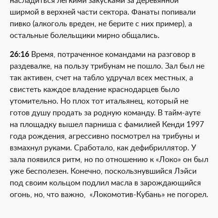
насладиться легкими закусками за деревянной
ширмой в верхней части сектора. Фанаты попивали
пивко (алкоголь вреден, не берите с них пример), а
остальные болельщики мирно общались.
26:16
Время, потраченное командами на разговор в
раздевалке, на пользу трибунам не пошло. Зал был не
так активен, счет на табло удручал всех местных, а
свистеть каждое владение краснодарцев было
утомительно. Но плох тот итальянец, который не
готов душу продать за родную команду. В тайм-ауте
на площадку вышел парниша с фамилией Кенди 1997
года рождения, агрессивно посмотрел на трибуны и
взмахнул руками. Сработало, как дефибриллятор. У
зала появился ритм, но по отношению к «Локо» он был
уже бесполезен. Конечно, поскользнувшийся Лэйси
под своим кольцом подлил масла в зарождающийся
огонь, но, что важно, «Локомотив-Кубань» не погорел.