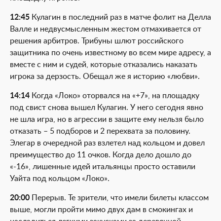
12:45
Кулагин в последний раз в матче фолит на Делла
Валле и недвусмысленным жестом отмахивается от
решения арбитров. Трибуны шлют российского
защитника по очень известному во всем мире адресу, а
вместе с ним и судей, которые отказались наказать
игрока за дерзость. Обещал же я историю «любви».
14:14
Когда «Локо» оторвался на «+7», на площадку
под свист снова вышел Кулагин. У него сегодня явно
не шла игра, но в агрессии в защите ему нельзя было
отказать – 5 подборов и 2 перехвата за половину.
Элегар в очередной раз взлетел над кольцом и довел
преимущество до 11 очков. Когда дело дошло до
«-16», лишенные идей итальянцы просто оставили
Уайта под кольцом «Локо».
20:00
Перерыв. Те зрители, что имели билеты классом
выше, могли пройти мимо двух дам в смокингах и