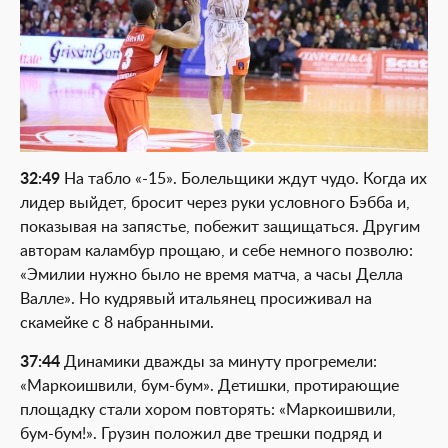
32:49
На табло «-15». Болельщики ждут чудо. Когда их
лидер выйдет, бросит через руки условного Бэбба и,
показывая на запястье, побежит защищаться. Другим
авторам каламбур прощаю, и себе немного позволю:
«Эмилии нужно было не время матча, а часы Делла
Валле». Но кудрявый итальянец просиживал на
скамейке с 8 набранными.
37:44
Динамики дважды за минуту прогремели:
«Маркоишвили, бум-бум». Детишки, протирающие
площадку стали хором повторять: «Маркоишвили,
бум-бум!». Грузин положил две трешки подряд и