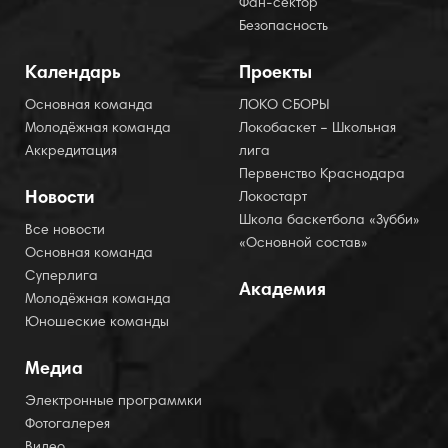
Фан-сектор
Безопасность
Календарь
Проекты
Основная команда
ЛОКО СБОРЫ
Молодёжная команда
Локобаскет – Школьная
Аккредитация
лига
Первенство Краснодара
Новости
Локостарт
Школа баскетбола «Зубби»
Все новости
«Основной состав»
Основная команда
Суперлига
Академия
Молодёжная команда
Юношеские команды
Медиа
Электронные программки
Фотогалерея