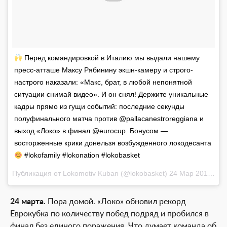
Перед командировкой в Италию мы выдали нашему
пресс-атташе Максу Рябинину экшн-камеру и строго-
настрого наказали: «Макс, брат, в любой непонятной
ситуации снимай видео». И он снял! Держите уникальные
кадры прямо из гущи событий: последние секунды
полуфинального матча против @pallacanestroreggiana и
выход «Локо» в финал @eurocup. Бонусом —
восторженные крики донельзя возбужденного локодесанта
#lokofamily #lokonation #lokobasket
Публикация от
Lokomotiv Kuban
(@lokobasket)
24 Мар 2018 в 3:57 PDT
24 марта.
Пора домой. «Локо» обновил рекорд
Еврокубка по количеству побед подряд и пробился в
финал без единого поражения. Что думает команда об