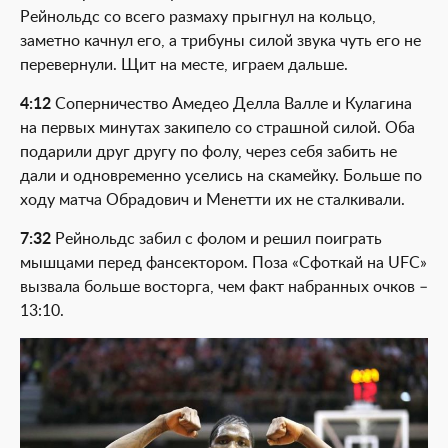
Рейнольдс со всего размаху прыгнул на кольцо,
заметно качнул его, а трибуны силой звука чуть его не
перевернули. Щит на месте, играем дальше.
4:12
Соперничество Амедео Делла Валле и Кулагина
на первых минутах закипело со страшной силой. Оба
подарили друг другу по фолу, через себя забить не
дали и одновременно уселись на скамейку. Больше по
ходу матча Обрадович и Менетти их не сталкивали.
7:32
Рейнольдс забил с фолом и решил поиграть
мышцами перед фансектором. Поза «Сфоткай на UFC»
вызвала больше восторга, чем факт набранных очков –
13:10.