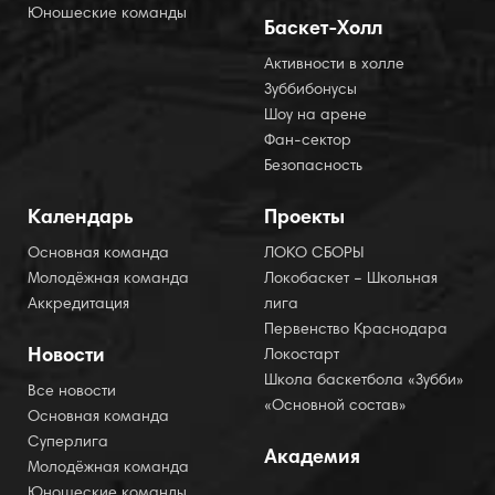
Юношеские команды
Баскет-Холл
Активности в холле
Зуббибонусы
Шоу на арене
Фан-сектор
Безопасность
Календарь
Проекты
Основная команда
ЛОКО СБОРЫ
Молодёжная команда
Локобаскет – Школьная
Аккредитация
лига
Первенство Краснодара
Новости
Локостарт
Школа баскетбола «Зубби»
Все новости
«Основной состав»
Основная команда
Суперлига
Академия
Молодёжная команда
Юношеские команды