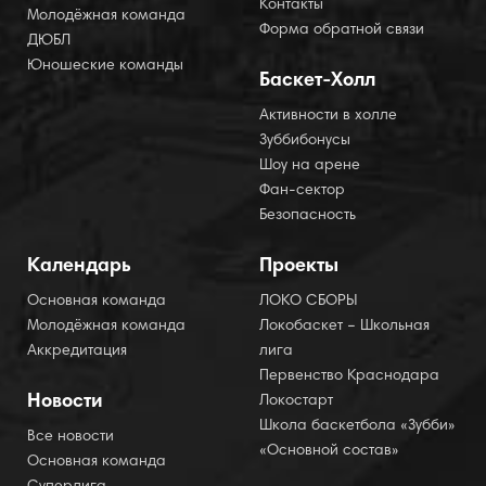
Контакты
Молодёжная команда
Форма обратной связи
ДЮБЛ
Юношеские команды
Баскет-Холл
Активности в холле
Зуббибонусы
Шоу на арене
Фан-сектор
Безопасность
Календарь
Проекты
Основная команда
ЛОКО СБОРЫ
Молодёжная команда
Локобаскет – Школьная
Аккредитация
лига
Первенство Краснодара
Новости
Локостарт
Школа баскетбола «Зубби»
Все новости
«Основной состав»
Основная команда