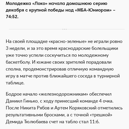
Молодежка «Локо» начала домашнюю серию
декабря с крупной победы над «МБА-Юниором» –
74:52.
На своей площадке «красно-зеленые» не играли ровно
3 недели, и за это время краснодарские болельщики
уже точно успели соскучиться по молодежному
баскетболу. И южане своих зрителей порадовали
сполна, продемонстрировав отличную командную
игру в матче против ближайшего соседа в турнирной
таблице.
Бодрое начало «железнодорожникам» обеспечил
Даниил Гинько, с ходу принесший команде 4 очка.
После Никита Рябов и Артем Коряковский отметились
результативными бросками, а с точной «трешкой»
Демида Тюлюбаева счет на табло стал 11:6.