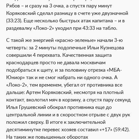
Рябов – и сразу на 3 очка, а спустя пару минут
Коряковский сделал разницу в счете уже двузначной
(33:23). Еще несколько быстрых атак капитана – и в
раздевалку «Локо-2» уходил при 43:33 на табло.
С такой же энергией «красно-зеленые» начали 3-ю
четверть: за 2 минуты подопечные Ильи Кузнецова
совершили 4 перехвата. Качественная защита
краснодарцев просто не давала москвичам
подобраться к щиту, и за половину отрезка «МБА-
Юниор» так и не смог набрать ни одного очка. А
«Локо-2», тем временем, убегал от противника все
дальше: Артем Коряковский, несмотря на плотный
контакт, вколотил мяч в корзину, а спустя пару секунд
Илья Грушевский обокрал противника еще до
центральной линии и в скоростном отрыве с двух рук
положил сверху. В итоге к заключительной
десятиминутке перевес хозяев составил «+17» (59:42).
На таких же повышенных оборотах