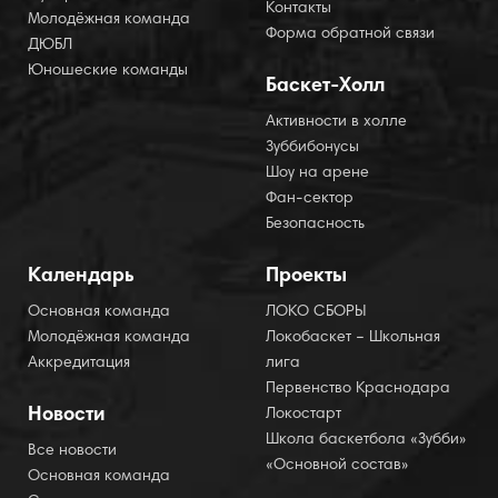
Контакты
Молодёжная команда
Форма обратной связи
ДЮБЛ
Юношеские команды
Баскет-Холл
Активности в холле
Зуббибонусы
Шоу на арене
Фан-сектор
Безопасность
Календарь
Проекты
Основная команда
ЛОКО СБОРЫ
Молодёжная команда
Локобаскет – Школьная
Аккредитация
лига
Первенство Краснодара
Новости
Локостарт
Школа баскетбола «Зубби»
Все новости
«Основной состав»
Основная команда