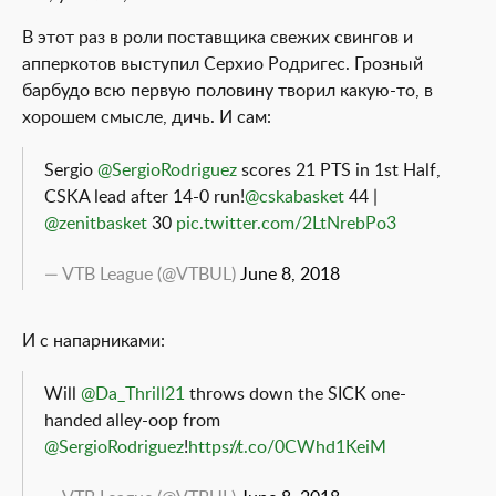
В этот раз в роли поставщика свежих свингов и
апперкотов выступил Серхио Родригес. Грозный
барбудо всю первую половину творил какую-то, в
хорошем смысле, дичь. И сам:
Sergio
@SergioRodriguez
scores 21 PTS in 1st Half,
CSKA lead after 14-0 run!
@cskabasket
44 |
@zenitbasket
30
pic.twitter.com/2LtNrebPo3
— VTB League (@VTBUL)
June 8, 2018
И с напарниками:
Will
@Da_Thrill21
throws down the SICK one-
handed alley-oop from
@SergioRodriguez
!
https://t.co/0CWhd1KeiM