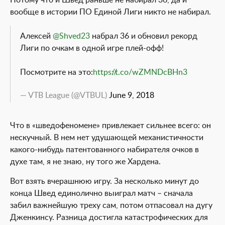
Потому что и Швед раньше не набирал 36, да и
вообще в истории ПО Единой Лиги никто не набирал.
Алексей
@Shved23
набрал 36 и обновил рекорд
Лиги по очкам в одной игре плей-офф!
Посмотрите на это:
https://t.co/wZMNDcBHn3
— VTB League (@VTBUL)
June 9, 2018
Что в «шведофеномене» привлекает сильнее всего: он
нескучный. В нем нет удушающей механистичности
какого-нибудь патентованного набирателя очков в
духе там, я не знаю, ну того же Хардена.
Вот взять вчерашнюю игру. За несколько минут до
конца Швед единолично выиграл матч – сначала
забил важнейшую треху сам, потом отпасовал на дугу
Дженкинсу. Разница достигла катастрофических для