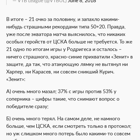
— VTB League (@VTBUL)
June 8, 2018
В итоге – 21 очко за половину, и запахло какими-
нибудь страшными рекордами типа 50+20. Правда,
уже после экватора матча выяснилось, что никаких
особых геройств от ЦСКА больше не требуется. То же
21 одно по итогам игры у Родригеса и осталось –
ничего страшного, красно-синие прихватили «Зенит» в
защите, да так, что атакующую лямку не вытянул ни
Харпер, ни Карасев, ни совсем сникший Курич.
«Зенит»:
А) очень много мазал; 37% с игры против 53% у
соперника – цифры такие, что снимают вопрос о
победителе сразу;
Б) очень много терял. На самом деле, не намного
больше, чем ЦСКА, если смотреть только в протокол;
но уж слишком много потерь было какими-то совсем