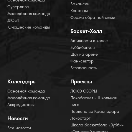
Основная команда
Вакансии
Суперлига
Контакты
Молодёжная команда
Форма обратной связи
ДЮБЛ
Юношеские команды
Баскет-Холл
Активности в холле
Зуббибонусы
Шоу на арене
Фан-сектор
Безопасность
Календарь
Проекты
Основная команда
ЛОКО СБОРЫ
Молодёжная команда
Локобаскет – Школьная
Аккредитация
лига
Первенство Краснодара
Новости
Локостарт
Школа баскетбола «Зубби»
Все новости