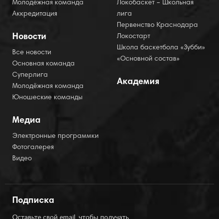
Молодёжная команда
Локобаскет – Школьная
Аккредитация
лига
Первенство Краснодара
Новости
Локостарт
Школа баскетбола «Зубби»
Все новости
«Основной состав»
Основная команда
Суперлига
Академия
Молодёжная команда
Юношеские команды
Медиа
Электронные программки
Фотогалерея
Видео
Подписка
Оставьте свой email, чтобы получать