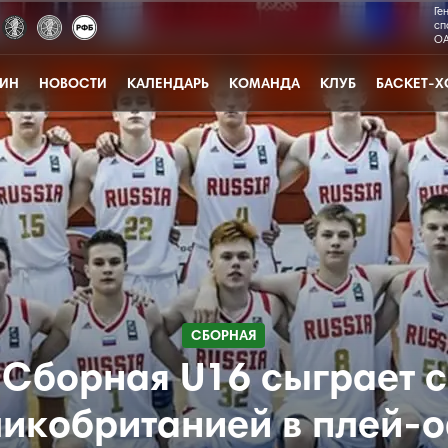
Ге
сп
ОА
ЗИН
НОВОСТИ
КАЛЕНДАРЬ
КОМАНДА
КЛУБ
БАСКЕТ-Х
СБОРНАЯ
Сборная U16 сыграет с
ликобританией в плей-