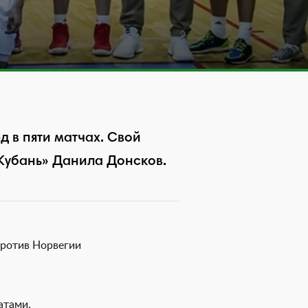
д в пяти матчах. Свой
Кубань» Данила Донсков.
против Норвегии
ватами.