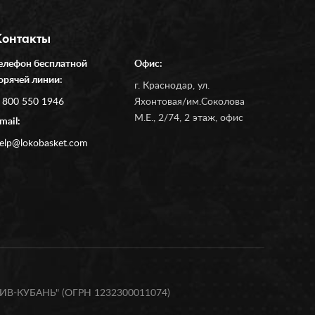
Контакты
елефон бесплатной
Офис:
орячей линии:
г. Краснодар, ул.
 800 550 1946
Яхонтовая/им.Соколова
М.Е., 2/74, 2 этаж, офис
mail:
elp@lokobasket.com
В-КУБАНЬ" (ОГРН 1232300011074)