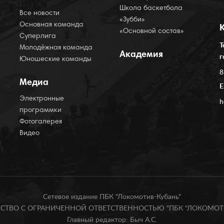
Школа баскетбола
Все новости
«Зубби»
Основная команда
«Основной состав»
Суперлига
Т
Молодёжная команда
Академия
г
Юношеские команды
8
Медиа
E
Электронные
h
программки
Фотогалерея
Видео
Сетевое издание ПБК "Локомотив-Кубань"
БЩЕСТВО С ОГРАНИЧЕННОЙ ОТВЕТСТВЕННОСТЬЮ "ПБК "ЛОКОМОТИ
Главный редактор: Быч А.С.