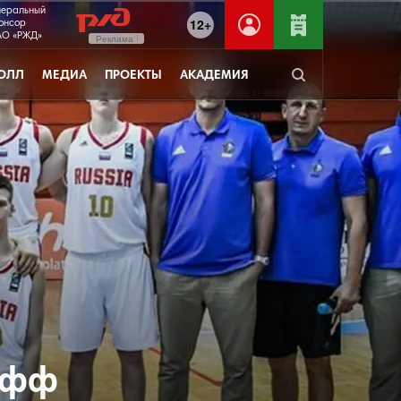
неральный
12+
онсор
О «РЖД»
Реклама
ОЛЛ
МЕДИА
ПРОЕКТЫ
АКАДЕМИЯ
офф