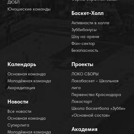
ДЮБЛ
Юношеские команды
Баскет-Холл
Активности в холле
Зуббибонусы
Шоу на арене
Фан-сектор
Безопасность
Календарь
Проекты
Основная команда
ЛОКО СБОРЫ
Молодёжная команда
Локобаскет – Школьная
Аккредитация
лига
Первенство Краснодара
Новости
Локостарт
Школа баскетбола «Зубби»
Все новости
«Основной состав»
Основная команда
Суперлига
Академия
Молодёжная команда