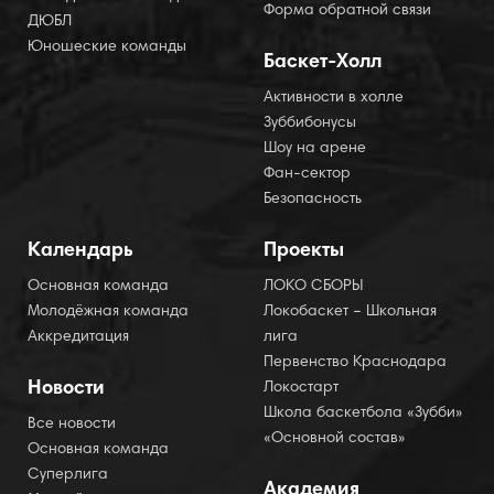
Форма обратной связи
ДЮБЛ
Юношеские команды
Баскет-Холл
Активности в холле
Зуббибонусы
Шоу на арене
Фан-сектор
Безопасность
Календарь
Проекты
Основная команда
ЛОКО СБОРЫ
Молодёжная команда
Локобаскет – Школьная
Аккредитация
лига
Первенство Краснодара
Новости
Локостарт
Школа баскетбола «Зубби»
Все новости
«Основной состав»
Основная команда
Суперлига
Академия