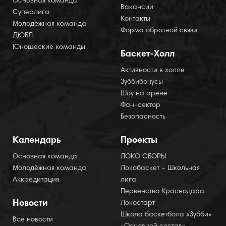
Основная команда
Вакансии
Суперлига
Контакты
Молодёжная команда
Форма обратной связи
ДЮБЛ
Юношеские команды
Баскет-Холл
Активности в холле
Зуббибонусы
Шоу на арене
Фан-сектор
Безопасность
Календарь
Проекты
Основная команда
ЛОКО СБОРЫ
Молодёжная команда
Локобаскет – Школьная
Аккредитация
лига
Первенство Краснодара
Новости
Локостарт
Школа баскетбола «Зубби»
Все новости