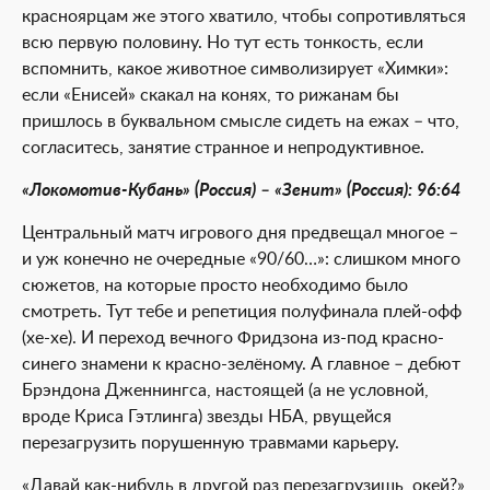
красноярцам же этого хватило, чтобы сопротивляться
всю первую половину. Но тут есть тонкость, если
вспомнить, какое животное символизирует «Химки»:
если «Енисей» скакал на конях, то рижанам бы
пришлось в буквальном смысле сидеть на ежах – что,
согласитесь, занятие странное и непродуктивное.
«Локомотив-Кубань» (Россия) – «Зенит» (Россия): 96:64
Центральный матч игрового дня предвещал многое –
и уж конечно не очередные «90/60…»: слишком много
сюжетов, на которые просто необходимо было
смотреть. Тут тебе и репетиция полуфинала плей-офф
(хе-хе). И переход вечного Фридзона из-под красно-
синего знамени к красно-зелёному. А главное – дебют
Брэндона Дженнингса, настоящей (а не условной,
вроде Криса Гэтлинга) звезды НБА, рвущейся
перезагрузить порушенную травмами карьеру.
«Давай как-нибудь в другой раз перезагрузишь, окей?»