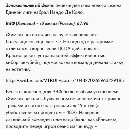
Занимательный факт
: первые два очка нового сезона
Единой лиги набрал Нандо Де Коло.
ВЭФ (Латвия) – «Химки» (Россия): 67:96
«Химки» потоптались на чувствах рижских
болельщиков еще жестче. Но подход к разгромам
отличался в корне: если ЦСКА действовал в
Красноярске с устрашающей эффективностью
киборгов-убийц, подмосковная команда делала ставку
на эстетику:
https://twitter.com/VTBUL/status/1048270265963229185
Все это, конечно, для ВЭФ было слабым утешением:
«Химки» начали в буквальном смысле «мочить» рижан
трехами и в итоге настреляли аж 19 штук (с
убийственным процентом – 48%). Наверное,
латвийской команде тоже надо было, как «Енисею»,
проводить перед игрой сеанс магии вуду –