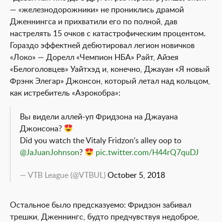
— «железнодорожники» не прониклись драмой
Дженнингса и прихватили его по полной, дав
настрелять 15 очков с катастрофическим процентом.
Гораздо эффектней дебютировал легион новичков
«Локо» — Дорелл «Чемпион НБА» Райт, Айзея
«Белоголовцев» Уайтхэд и, конечно, Джауан «Я новый
Фрэнк Элегар» Джонсон, который летал над кольцом,
как истребитель «Аэрокобра»:
Вы видели аллей-уп Фридзона на Джауана
Джонсона?
Did you watch the Vitaly Fridzon's alley oop to
@JaJuanJohnson
?
pic.twitter.com/H44rQ7quDJ
— VTB League (@VTBUL)
October 5, 2018
Остальное было предсказуемо: Фридзон забивал
трешки, Дженнингс, будто предчувствуя недоброе,