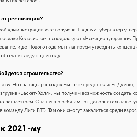
анятия без сбоев.
 от реализации?
ой администрации уже получена. На днях губернатор утве
в поселке Колосистом, неподалеку от «Немецкой деревни». 
ование, и до Нового года мы планируем утвердить концепц
ь объект в следующем году.
бойдется строительство?
зову. Но границы расходов мы себе представляем. Думаю, в
азгрузив «Баскет-Холл», мы получим возможность создать к
о лет мечтаем. Она нужна ребятам как дополнительная ступ
 команду Лиги ВТБ. Там они смогут закалиться среди взро
 к 2021-му