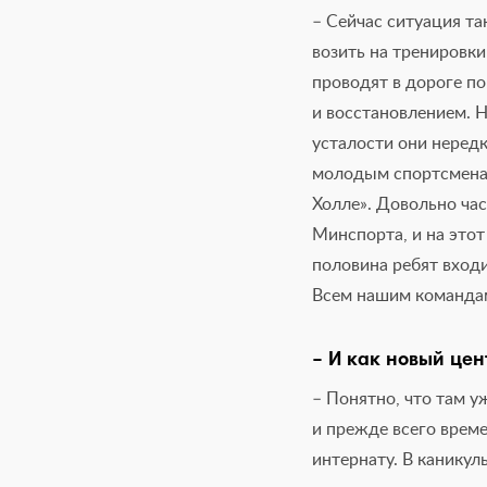
– Сейчас ситуация т
возить на тренировки
проводят в дороге п
и восстановлением. Н
усталости они неред
молодым спортсменам
Холле». Довольно ча
Минспорта, и на этот
половина ребят входи
Всем нашим командам
– И как новый це
– Понятно, что там 
и прежде всего врем
интернату. В каникул