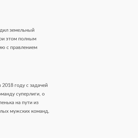
рдил земельный
При этом полным
ию с правлением
 2018 году с задачей
оманду суперлиги, о
енька на пути из
слых мужских команд.