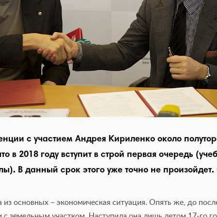
енции с участием Андрея Кириленко около полутор
то в 2018 году вступит в строй первая очередь (уче
ы). В данный срок этого уже точно не произойдет.
 из основных – экономическая ситуация. Опять же, до посл
с земельным участком. Наступила она лишь летом 17-го год