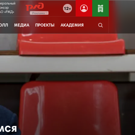
неральный
12+
онсор
О «РЖД»
Реклама
ОЛЛ
МЕДИА
ПРОЕКТЫ
АКАДЕМИЯ
мся