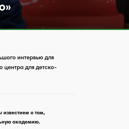
ю»
ьшого интервью для
 центра для детско-
 известием о том,
льную академию.