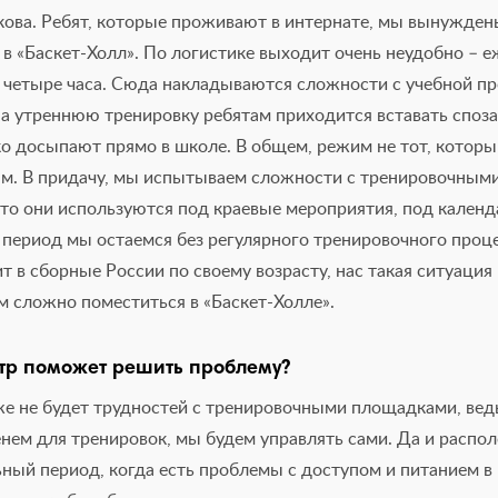
акова. Ребят, которые проживают в интернате, мы вынужде
 в «Баскет-Холл». По логистике выходит очень неудобно – 
о четыре часа. Сюда накладываются сложности с учебной п
а утреннюю тренировку ребятам приходится вставать спозар
ко досыпают прямо в школе. В общем, режим не тот, котор
. В придачу, мы испытываем сложности с тренировочными 
сто они используются под краевые мероприятия, под кален
 период мы остаемся без регулярного тренировочного проце
т в сборные России по своему возрасту, нас такая ситуация
 сложно поместиться в «Баскет-Холле».
нтр поможет решить проблему?
уже не будет трудностей с тренировочными площадками, вед
енем для тренировок, мы будем управлять сами. Да и распо
ьный период, когда есть проблемы с доступом и питанием в