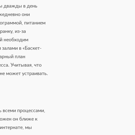
ны дважды в день
ежедневно они
рограммой, питанием
анку, из-за
ый необходим
залами в «Баскет-
дарный план
сса. Учитывая, что
 не может устраивать.
ь всеми процессами,
ложен он ближе к
 интернате, мы