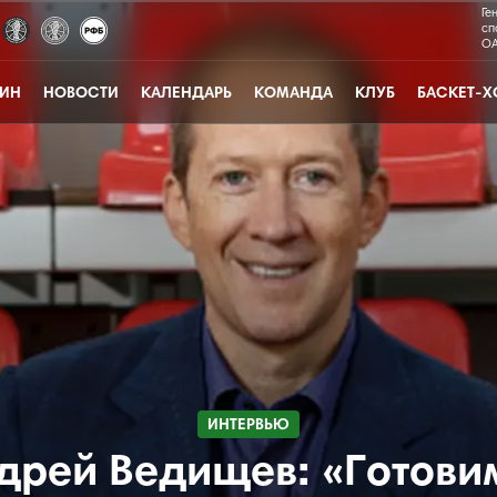
Ге
сп
ОА
ЗИН
НОВОСТИ
КАЛЕНДАРЬ
КОМАНДА
КЛУБ
БАСКЕТ-Х
ИНТЕРВЬЮ
дрей Ведищев: «Готови