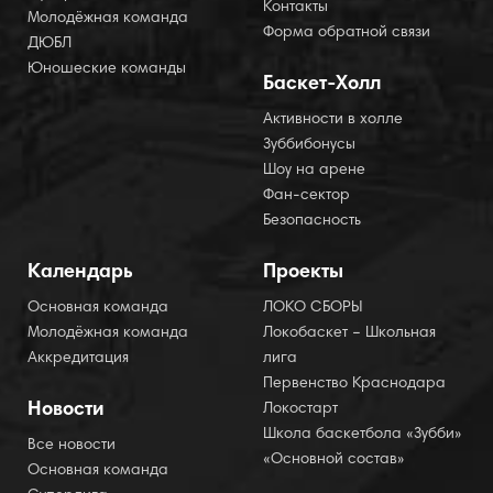
Контакты
Молодёжная команда
Форма обратной связи
ДЮБЛ
Юношеские команды
Баскет-Холл
Активности в холле
Зуббибонусы
Шоу на арене
Фан-сектор
Безопасность
Календарь
Проекты
Основная команда
ЛОКО СБОРЫ
Молодёжная команда
Локобаскет – Школьная
Аккредитация
лига
Первенство Краснодара
Новости
Локостарт
Школа баскетбола «Зубби»
Все новости
«Основной состав»
Основная команда