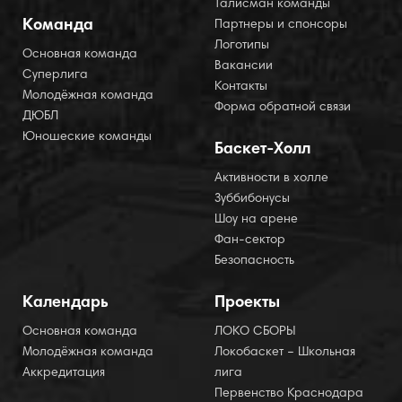
Талисман команды
Команда
Партнеры и спонсоры
Логотипы
Основная команда
Вакансии
Суперлига
Контакты
Молодёжная команда
Форма обратной связи
ДЮБЛ
Юношеские команды
Баскет-Холл
Активности в холле
Зуббибонусы
Шоу на арене
Фан-сектор
Безопасность
Календарь
Проекты
Основная команда
ЛОКО СБОРЫ
Молодёжная команда
Локобаскет – Школьная
Аккредитация
лига
Первенство Краснодара