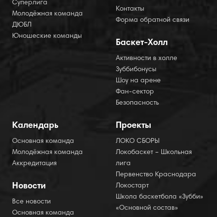
Суперлига
Контакты
Молодёжная команда
Форма обратной связи
ДЮБЛ
Юношеские команды
Баскет-Холл
Активности в холле
Зуббибонусы
Шоу на арене
Фан-сектор
Безопасность
Календарь
Проекты
Основная команда
ЛОКО СБОРЫ
Молодёжная команда
Локобаскет – Школьная
Аккредитация
лига
Первенство Краснодара
Новости
Локостарт
Школа баскетбола «Зубби»
Все новости
«Основной состав»
Основная команда