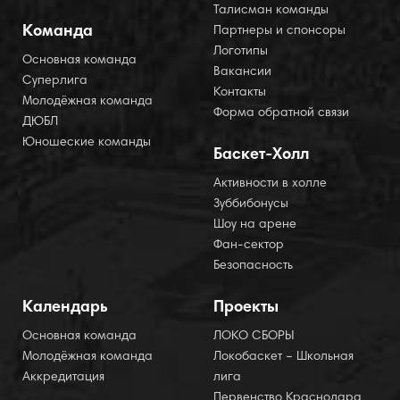
Талисман команды
Команда
Партнеры и спонсоры
Логотипы
Основная команда
Вакансии
Суперлига
Контакты
Молодёжная команда
Форма обратной связи
ДЮБЛ
Юношеские команды
Баскет-Холл
Активности в холле
Зуббибонусы
Шоу на арене
Фан-сектор
Безопасность
Календарь
Проекты
Основная команда
ЛОКО СБОРЫ
Молодёжная команда
Локобаскет – Школьная
Аккредитация
лига
Первенство Краснодара