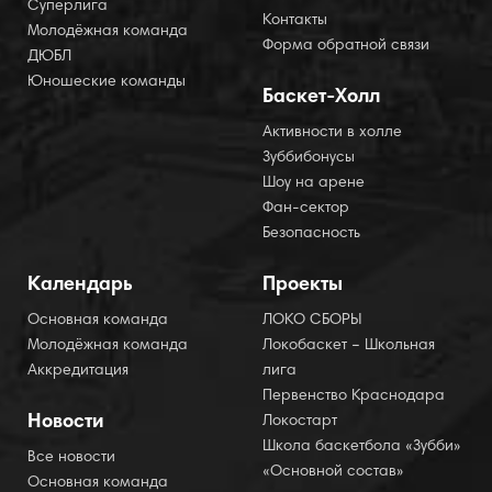
Суперлига
Контакты
Молодёжная команда
Форма обратной связи
ДЮБЛ
Юношеские команды
Баскет-Холл
Активности в холле
Зуббибонусы
Шоу на арене
Фан-сектор
Безопасность
Календарь
Проекты
Основная команда
ЛОКО СБОРЫ
Молодёжная команда
Локобаскет – Школьная
Аккредитация
лига
Первенство Краснодара
Новости
Локостарт
Школа баскетбола «Зубби»
Все новости
«Основной состав»
Основная команда