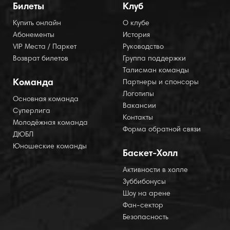
Билеты
Клуб
Купить онлайн
О клубе
Абонементы
История
VIP Места / Паркет
Руководство
Возврат билетов
Группа поддержки
Талисман команды
Команда
Партнеры и спонсоры
Логотипы
Основная команда
Вакансии
Суперлига
Контакты
Молодёжная команда
Форма обратной связи
ДЮБЛ
Юношеские команды
Баскет-Холл
Активности в холле
Зуббибонусы
Шоу на арене
Фан-сектор
Безопасность