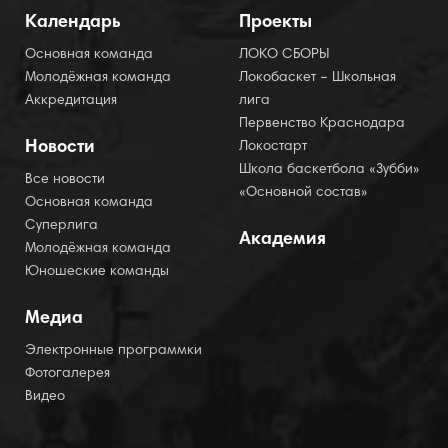
Календарь
Проекты
Основная команда
ЛОКО СБОРЫ
Молодёжная команда
Локобаскет – Школьная
Аккредитация
лига
Первенство Краснодара
Новости
Локостарт
Школа баскетбола «Зубби»
Все новости
«Основной состав»
Основная команда
Суперлига
Академия
Молодёжная команда
Юношеские команды
Медиа
Электронные программки
Фотогалерея
Видео