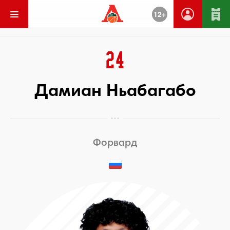
12+
Вернуться
24
Дамиан Ньабагабо
Форвард