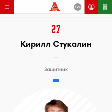
12+
Вернуться
27
Кирилл Стукалин
Защитник