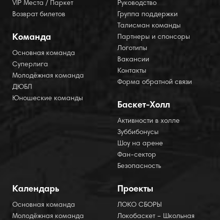
VIP Места / Паркет
Руководство
Возврат билетов
Группа поддержки
Талисман команды
Команда
Партнеры и спонсоры
Логотипы
Основная команда
Вакансии
Суперлига
Контакты
Молодёжная команда
Форма обратной связи
ДЮБЛ
Юношеские команды
Баскет-Холл
Активности в холле
Зуббибонусы
Шоу на арене
Фан-сектор
Безопасность
Календарь
Проекты
Основная команда
ЛОКО СБОРЫ
Молодёжная команда
Локобаскет – Школьная