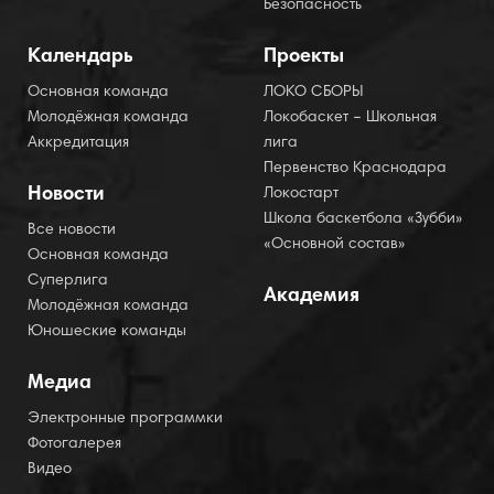
Безопасность
Календарь
Проекты
Основная команда
ЛОКО СБОРЫ
Молодёжная команда
Локобаскет – Школьная
Аккредитация
лига
Первенство Краснодара
Новости
Локостарт
Школа баскетбола «Зубби»
Все новости
«Основной состав»
Основная команда
Суперлига
Академия
Молодёжная команда
Юношеские команды
Медиа
Электронные программки
Фотогалерея
Видео