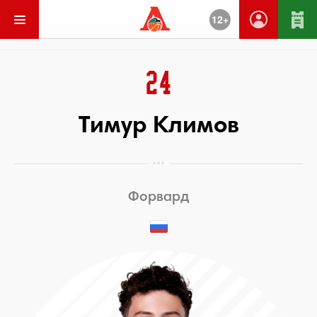
12+
Вернуться
24
Тимур Климов
Форвард