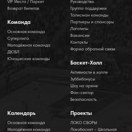
VIP Места / Паркет
Руководство
Возврат билетов
Группа поддержки
Талисман команды
Команда
Партнеры и спонсоры
Логотипы
Основная команда
Вакансии
Суперлига
Контакты
Молодёжная команда
Форма обратной связи
ДЮБЛ
Юношеские команды
Баскет-Холл
Активности в холле
Зуббибонусы
Шоу на арене
Фан-сектор
Безопасность
Календарь
Проекты
Основная команда
ЛОКО СБОРЫ
Молодёжная команда
Локобаскет – Школьная