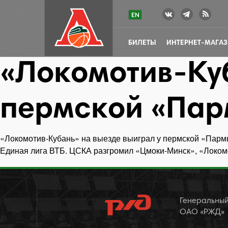
БИЛЕТЫ
ИНТЕРНЕТ-МАГА
«Локомотив-Куб
пермской «Па
«Локомотив-Кубань» на выезде выиграл у пермской «Пар
Навигация
Единая лига ВТБ. ЦСКА разгромил «Цмоки-Минск», «Локом
по
записям
Генеральный
ОАО «РЖД»