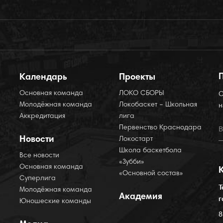
Календарь
Проекты
Основная команда
ЛОКО СБОРЫ
О
Молодёжная команда
Локобаскет – Школьная
н
Аккредитация
лига
Первенство Краснодара
Новости
Локостарт
Школа баскетбола
Все новости
«Зубби»
Основная команда
«Основной состав»
Суперлига
Т
Молодёжная команда
Академия
г
Юношеские команды
8