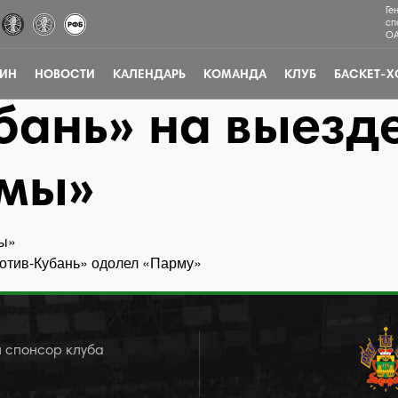
Ге
сп
ОА
ЗИН
НОВОСТИ
КАЛЕНДАРЬ
КОМАНДА
КЛУБ
БАСКЕТ-Х
ань» на выезде
рмы»
мы»
отив-Кубань» одолел «Парму»
 спонсор клуба