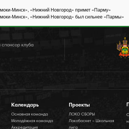
«Цмоки-Минск», «Нижний Новгород» примет «Парму»
«Цмоки-Минск», «Нижний Новгород» был сильнее «Пармы»
 спонсор клуба
Календарь
Проекты
Основная команда
ЛОКО СБОРЫ
О
Молодёжная команда
Локобаскет – Школьная
н
Аккредитация
лига