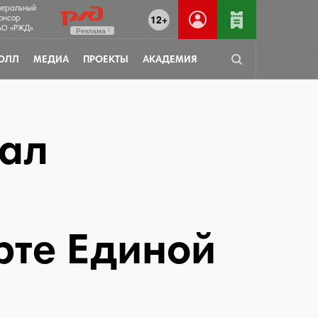
неральный
12+
онсор
О «РЖД»
Реклама
ОЛЛ
МЕДИА
ПРОЕКТЫ
АКАДЕМИЯ
рал
рте Единой