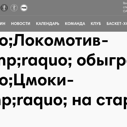
Ге
сп
ОА
ЗИН
НОВОСТИ
КАЛЕНДАРЬ
КОМАНДА
КЛУБ
БАСКЕТ-Х
o;Локомотив-
p;raquo; обыг
o;Цмоки-
;raquo; на ста