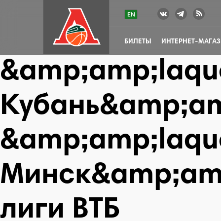
БИЛЕТЫ
ИНТЕРНЕТ-МАГА
&amp;amp;laqu
Кубань&amp;am
&amp;amp;laqu
Минск&amp;amp
лиги ВТБ