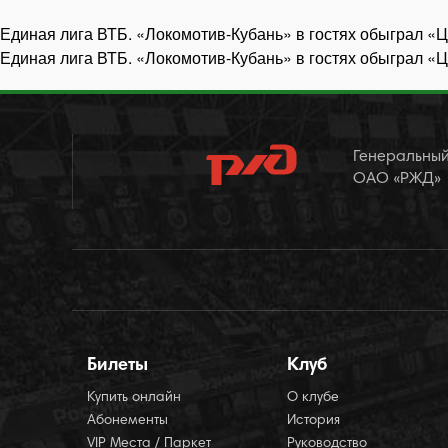
Единая лига ВТБ. «Локомотив-Кубань» в гостях обыграл 
Навигация
Единая лига ВТБ. «Локомотив-Кубань» в гостях обыграл 
по
записям
Генеральный
ОАО «РЖД»
Билеты
Клуб
Купить онлайн
О клубе
Абонементы
История
VIP Места / Паркет
Руководство