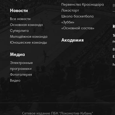
Первенство Краснодара
Новости
Локостарт
Школа баскетбола
Все новости
«Зубби»
Основная команда
«Основной состав»
Суперлига
Т
Молодёжная команда
Академия
г
Юношеские команды
8
Медиа
E
Электронные
h
программки
Фотогалерея
Видео
Сетевое издание ПБК "Локомотив-Кубань"