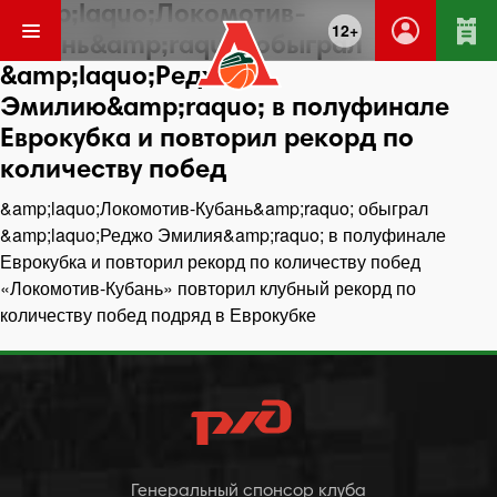
&amp;laquo;Локомотив-
12+
Кубань&amp;raquo; обыграл
&amp;laquo;Реджо
Эмилию&amp;raquo; в полуфинале
Еврокубка и повторил рекорд по
количеству побед
Навигация
&amp;laquo;Локомотив-Кубань&amp;raquo; обыграл
по
&amp;laquo;Реджо Эмилия&amp;raquo; в полуфинале
записям
Еврокубка и повторил рекорд по количеству побед
«Локомотив-Кубань» повторил клубный рекорд по
количеству побед подряд в Еврокубке
Генеральный спонсор клуба