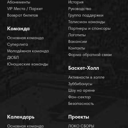
Абонементы
История
VIP Места / Паркет
Руководство
Возврат билетов
Группа поддержки
Талисман команды
Команда
Партнеры и спонсоры
Логотипы
Основная команда
Вакансии
Суперлига
Контакты
Молодёжная команда
Форма обратной связи
ДЮБЛ
Юношеские команды
Баскет-Холл
Активности в холле
Зуббибонусы
Шоу на арене
Фан-сектор
Безопасность
Календарь
Проекты
Основная команда
ЛОКО СБОРЫ