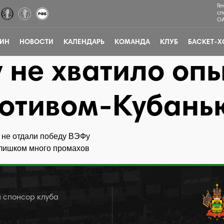
Ге
сп
ОА
ЗИН
НОВОСТИ
КАЛЕНДАРЬ
КОМАНДА
КЛУБ
БАСКЕТ-Х
 не хватило опы
мотивом-Кубань
 не отдали победу ВЭФу
слишком много промахов
 спонсор клуба