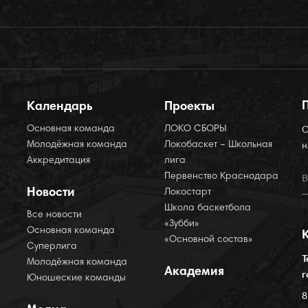
Календарь
Проекты
Основная команда
ЛОКО СБОРЫ
О
Молодёжная команда
Локобаскет – Школьная
н
Аккредитация
лига
Первенство Краснодара
Новости
Локостарт
Школа баскетбола
Все новости
«Зубби»
Основная команда
«Основной состав»
Суперлига
Т
Молодёжная команда
Академия
г
Юношеские команды
8