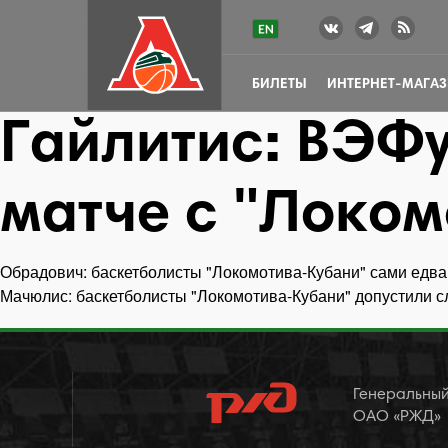
БИЛЕТЫ
ИНТЕРНЕТ-МАГА
Гайлитис: ВЭФу
матче с "Локо
Обрадович: баскетболисты "Локомотива-Кубани" сами едва
Навигация
Мачюлис: баскетболисты "Локомотива-Кубани" допустили 
по
записям
Генеральный
ОАО «РЖД»