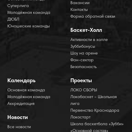
Вакансии
Суперлига
Контакты
Молодёжная команда
Форма обратной связи
ДЮБЛ
Юношеские команды
Баскет-Холл
Активности в холле
Зуббибонусы
Шоу на арене
Фан-сектор
Безопасность
Календарь
Проекты
Основная команда
ЛОКО СБОРЫ
Молодёжная команда
Локобаскет – Школьная
Аккредитация
лига
Первенство Краснодара
Новости
Локостарт
Школа баскетбола «Зубби»
Все новости
«Основной состав»