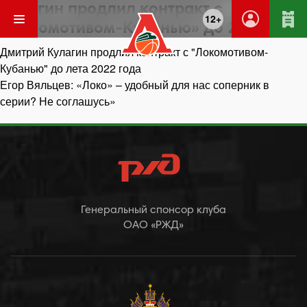
Кулагин продлил контракт с
12+
«Локомотивом-Кубанью» до 2022 года
Навигация
Дмитрий Кулагин продлил контракт с "Локомотивом-
по
Кубанью" до лета 2022 года
записям
Егор Вяльцев: «Локо» – удобный для нас соперник в
серии? Не соглашусь»
Генеральный спонсор клуба
ОАО «РЖД»