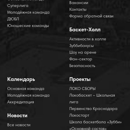
Вакансии
Суперлига
Контакты
Молодёжная команда
Форма обратной связи
ДЮБЛ
Юношеские команды
Баскет-Холл
Активности в холле
Зуббибонусы
Шоу на арене
Фан-сектор
Безопасность
Календарь
Проекты
Основная команда
ЛОКО СБОРЫ
Молодёжная команда
Локобаскет – Школьная
Аккредитация
лига
Первенство Краснодара
Новости
Локостарт
Школа баскетбола «Зубби»
Все новости
«Основной состав»