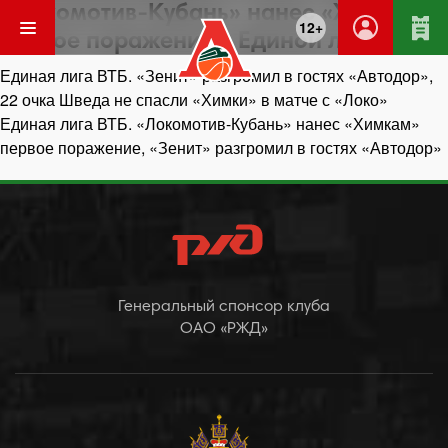
«Локомотив-Кубань» нанес «Химкам»
12+
первое поражение в Единой лиге
Навигация
Единая лига ВТБ. «Зенит» разгромил в гостях «Автодор»,
по
22 очка Шведа не спасли «Химки» в матче с «Локо»
записям
Единая лига ВТБ. «Локомотив-Кубань» нанес «Химкам»
первое поражение, «Зенит» разгромил в гостях «Автодор»
Генеральный спонсор клуба
ОАО «РЖД»