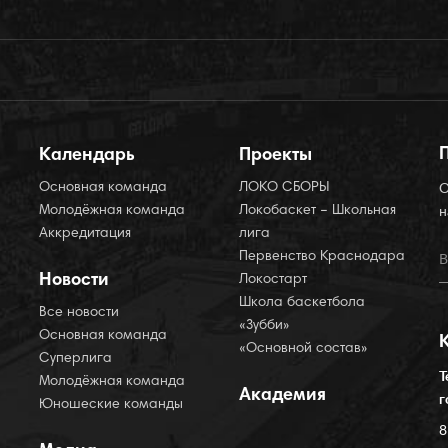
Календарь
Проекты
Основная команда
ЛОКО СБОРЫ
О
Молодёжная команда
Локобаскет – Школьная
н
Аккредитация
лига
Первенство Краснодара
Новости
Локостарт
Школа баскетбола
Все новости
«Зубби»
Основная команда
«Основной состав»
Суперлига
Т
Молодёжная команда
Академия
г
Юношеские команды
8