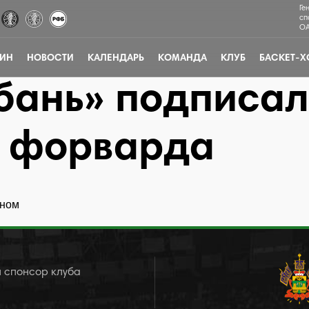
Ге
сп
ОА
ЗИН
НОВОСТИ
КАЛЕНДАРЬ
КОМАНДА
КЛУБ
БАСКЕТ-Х
бань» подписал
о форварда
ином
 спонсор клуба