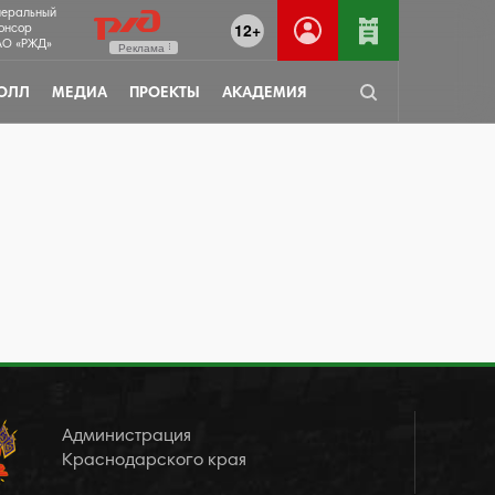
неральный
12+
онсор
О «РЖД»
Реклама
ОЛЛ
МЕДИА
ПРОЕКТЫ
АКАДЕМИЯ
Администрация
Краснодарского края