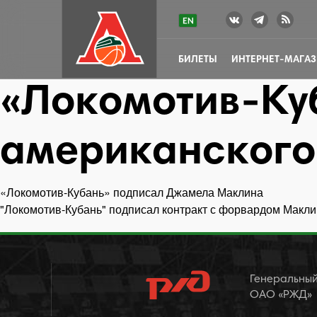
БИЛЕТЫ
ИНТЕРНЕТ-МАГА
«Локомотив-Ку
американског
«Локомотив-Кубань» подписал Джамела Маклина
Навигация
"Локомотив-Кубань" подписал контракт с форвардом Макл
по
записям
Генеральный
ОАО «РЖД»