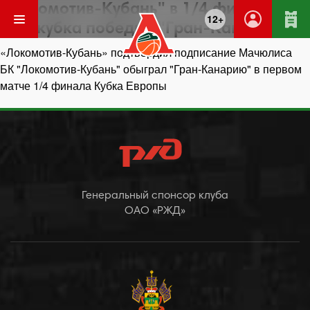
"Локомотив-Кубань" в 1/4 финала
12+
Еврокубка победил "Гран-Канарию"
Навигация
«Локомотив-Кубань» подтвердил подписание Мачюлиса
по
БК "Локомотив-Кубань" обыграл "Гран-Канарию" в первом
записям
матче 1/4 финала Кубка Европы
Генеральный спонсор клуба
ОАО «РЖД»