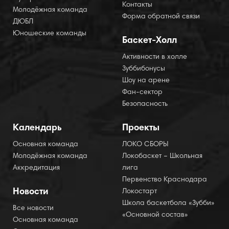
Контакты
Молодёжная команда
Форма обратной связи
ДЮБЛ
Юношеские команды
Баскет-Холл
Активности в холле
Зуббибонусы
Шоу на арене
Фан-сектор
Безопасность
Календарь
Проекты
Основная команда
ЛОКО СБОРЫ
Молодёжная команда
Локобаскет – Школьная
Аккредитация
лига
Первенство Краснодара
Новости
Локостарт
Школа баскетбола «Зубби»
Все новости
«Основной состав»
Основная команда