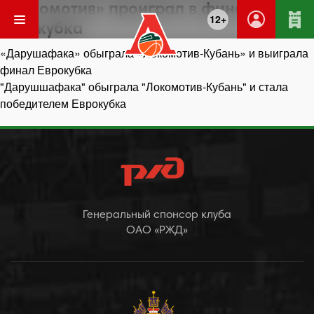
«Локомотив» проиграл в финале
12+
Еврокубка
Навигация
«Дарушафака» обыграла «Локомотив-Кубань» и выиграла
по
финал Еврокубка
записям
"Дарушшафака" обыграла "Локомотив-Кубань" и стала
победителем Еврокубка
Генеральный спонсор клуба
ОАО «РЖД»