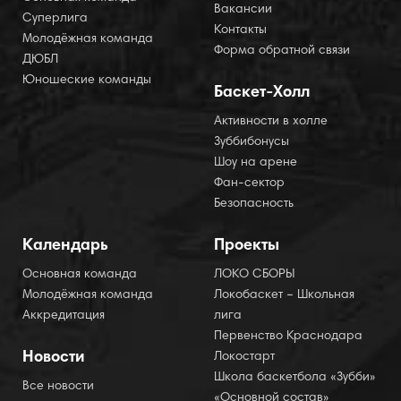
Вакансии
Суперлига
Контакты
Молодёжная команда
Форма обратной связи
ДЮБЛ
Юношеские команды
Баскет-Холл
Активности в холле
Зуббибонусы
Шоу на арене
Фан-сектор
Безопасность
Календарь
Проекты
Основная команда
ЛОКО СБОРЫ
Молодёжная команда
Локобаскет – Школьная
Аккредитация
лига
Первенство Краснодара
Новости
Локостарт
Школа баскетбола «Зубби»
Все новости
«Основной состав»