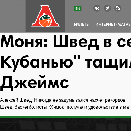
БИЛЕТЫ
ИНТЕРНЕТ-МАГА
Моня: Швед в с
Кубанью" тащи
Джеймс
Алексей Швед: Никогда не задумывался насчет рекордов
Навигация
Швед: баскетболисты "Химок" получали удовольствие в ма
по
записям