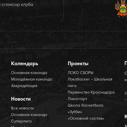
 спонсор клуба
Календарь
Проекты
Основная команда
ЛОКО СБОРЫ
О
Молодёжная команда
Локобаскет – Школьная
н
Аккредитация
лига
Первенство Краснодара
Новости
Локостарт
Школа баскетбола
Все новости
«Зубби»
Основная команда
«Основной состав»
Суперлига
Т