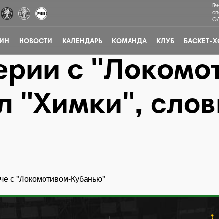
Ге
сп
ОА
ЗИН
НОВОСТИ
КАЛЕНДАРЬ
КОМАНДА
КЛУБ
БАСКЕТ-Х
ерии с "Локомо
л "Химки", сло
тче с "Локомотивом-Кубанью"