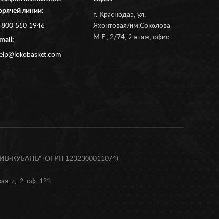
орячей линии:
г. Краснодар, ул.
 800 550 1946
Яхонтовая/им.Соколова
М.Е., 2/74, 2 этаж, офис
mail:
elp@lokobasket.com
В-КУБАНЬ" (ОГРН 1232300011074)
я, д. 2, оф. 121