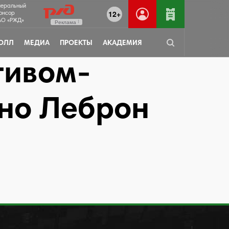
неральный
12+
онсор
О «РЖД»
Реклама
ОЛЛ
МЕДИА
ПРОЕКТЫ
АКАДЕМИЯ
тивом-
вно Леброн