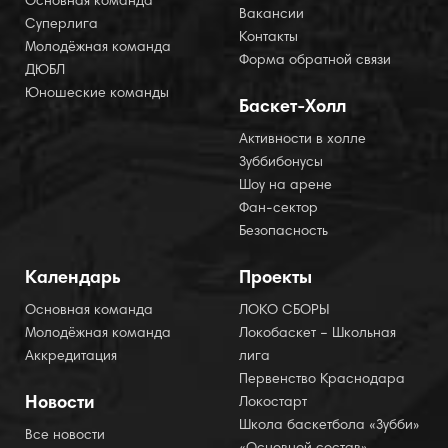
Основная команда
Вакансии
Суперлига
Контакты
Молодёжная команда
Форма обратной связи
ДЮБЛ
Юношеские команды
Баскет-Холл
Активности в холле
Зуббибонусы
Шоу на арене
Фан-сектор
Безопасность
Календарь
Проекты
Основная команда
ЛОКО СБОРЫ
Молодёжная команда
Локобаскет – Школьная
Аккредитация
лига
Первенство Краснодара
Новости
Локостарт
Школа баскетбола «Зубби»
Все новости