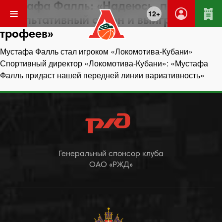
Мустафа Фалль: «Надеюсь, проведем
12+
результативный сезон и выиграем пару
трофеев»
Навигация
Мустафа Фалль стал игроком «Локомотива-Кубани»
по
Спортивный директор «Локомотива-Кубани»: «Мустафа
записям
Фалль придаст нашей передней линии вариативность»
Генеральный спонсор клуба
ОАО «РЖД»