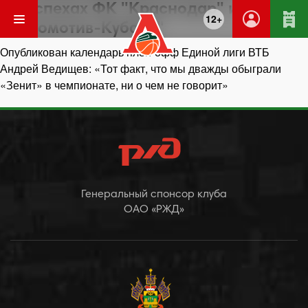
Об успехах ФК "Краснодар" и
12+
"Локомотив-Кубань"
Навигация
Опубликован календарь плей-офф Единой лиги ВТБ
по
Андрей Ведищев: «Тот факт, что мы дважды обыграли
записям
«Зенит» в чемпионате, ни о чем не говорит»
Генеральный спонсор клуба
ОАО «РЖД»