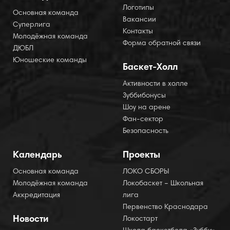
Логотипы
Основная команда
Вакансии
Суперлига
Контакты
Молодёжная команда
Форма обратной связи
ДЮБЛ
Юношеские команды
Баскет-Холл
Активности в холле
Зуббибонусы
Шоу на арене
Фан-сектор
Безопасность
Календарь
Проекты
Основная команда
ЛОКО СБОРЫ
Молодёжная команда
Локобаскет – Школьная
Аккредитация
лига
Первенство Краснодара
Новости
Локостарт