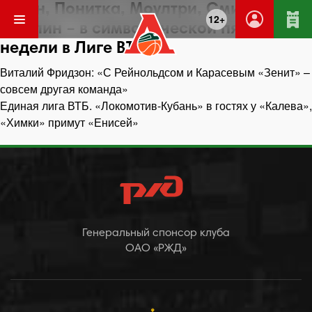
Ротен, Понитка, Моултри, Смит и
12+
Маклин – в символической пятерке
недели в Лиге ВТБ
Навигация
Виталий Фридзон: «С Рейнольдсом и Карасевым «Зенит» –
по
совсем другая команда»
записям
Единая лига ВТБ. «Локомотив-Кубань» в гостях у «Калева»,
«Химки» примут «Енисей»
Генеральный спонсор клуба
ОАО «РЖД»