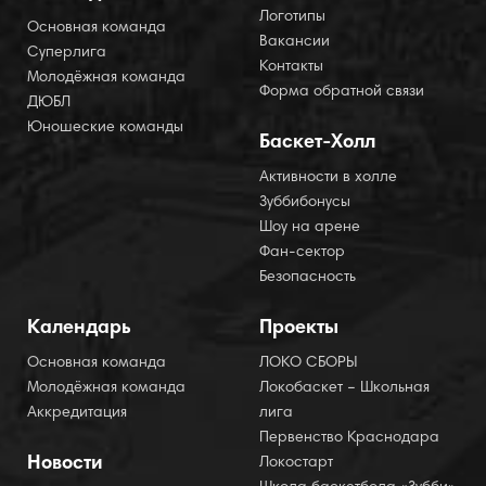
Логотипы
Основная команда
Вакансии
Суперлига
Контакты
Молодёжная команда
Форма обратной связи
ДЮБЛ
Юношеские команды
Баскет-Холл
Активности в холле
Зуббибонусы
Шоу на арене
Фан-сектор
Безопасность
Календарь
Проекты
Основная команда
ЛОКО СБОРЫ
Молодёжная команда
Локобаскет – Школьная
Аккредитация
лига
Первенство Краснодара
Новости
Локостарт