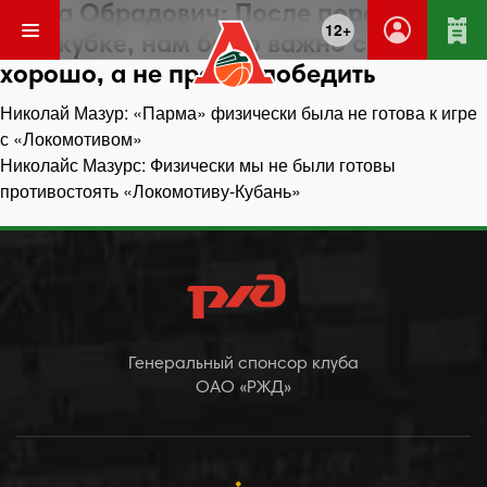
Саша Обрадович: После поражения в
12+
Еврокубке, нам было важно сыграть
хорошо, а не просто победить
Навигация
Николай Мазур: «Парма» физически была не готова к игре
по
с «Локомотивом»
записям
Николайс Мазурс: Физически мы не были готовы
противостоять «Локомотиву-Кубань»
Генеральный спонсор клуба
ОАО «РЖД»