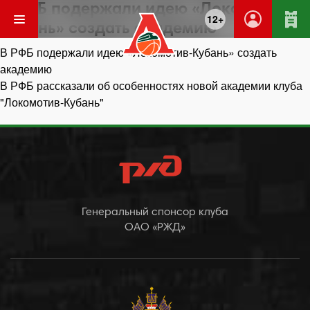
В РФБ подержали идею «Локомотива-
12+
Кубань» создать академию
Навигация
В РФБ подержали идею «Локомотив-Кубань» создать
по
академию
записям
В РФБ рассказали об особенностях новой академии клуба
"Локомотив-Кубань"
Генеральный спонсор клуба
ОАО «РЖД»