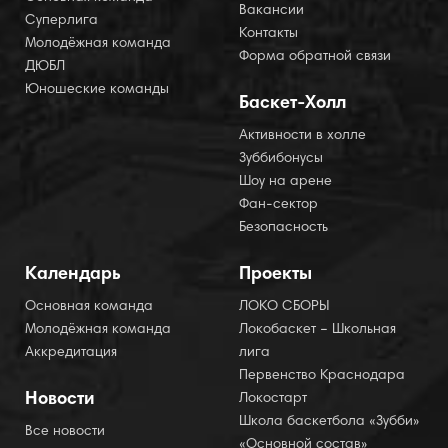
Вакансии
Суперлига
Контакты
Молодёжная команда
Форма обратной связи
ДЮБЛ
Юношеские команды
Баскет-Холл
Активности в холле
Зуббибонусы
Шоу на арене
Фан-сектор
Безопасность
Календарь
Проекты
Основная команда
ЛОКО СБОРЫ
Молодёжная команда
Локобаскет – Школьная
Аккредитация
лига
Первенство Краснодара
Новости
Локостарт
Школа баскетбола «Зубби»
Все новости
«Основной состав»